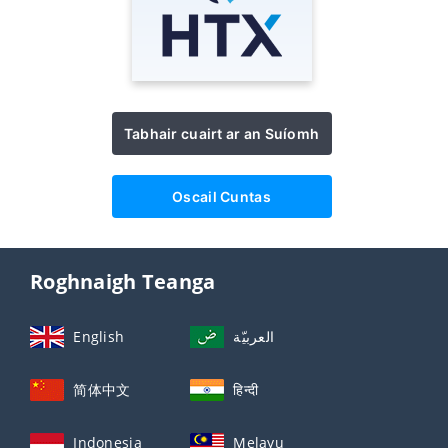
Tabhair cuairt ar an Suíomh
Oscail Cuntas
Roghnaigh Teanga
English
العربيّة
简体中文
हिन्दी
Indonesia
Melayu