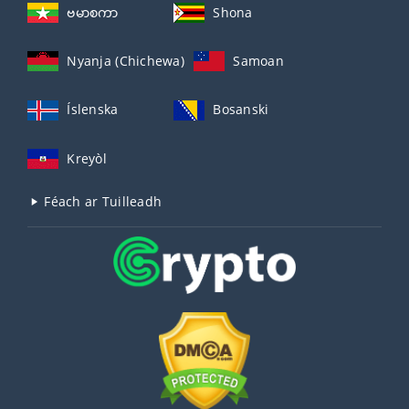
ဗမာစကာ
Shona
Nyanja (Chichewa)
Samoan
Íslenska
Bosanski
Kreyòl
Féach ar Tuilleadh