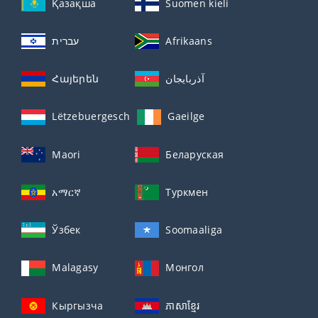
Қазақша
Suomen kieli
עברית
Afrikaans
Հայերեն
آذربايجان
Lëtzebuergesch
Gaeilge
Maori
Беларуская
አማርኛ
Туркмен
Ўзбек
Soomaaliga
Malagasy
Монгол
Кыргызча
ភាសាខ្មែរ