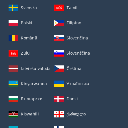
Svenska
Tamil
Polski
Filipino
Română
Slovenčina
Zulu
Slovenščina
latviešu valoda
Čeština
Kinyarwanda
Українська
Български
Dansk
Kiswahili
ქართული