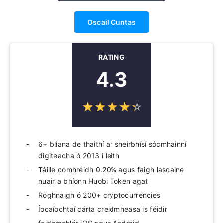
Oscail Cuntas
RATING
4.3
☆
★
☆
★
☆
★
☆
★
☆
★
6+ bliana de thaithí ar sheirbhísí sócmhainní
digiteacha ó 2013 i leith
Táille comhréidh 0.20% agus faigh lascaine
nuair a bhíonn Huobi Token agat
Roghnaigh ó 200+ cryptocurrencies
Íocaíochtaí cárta creidmheasa is féidir
feidhmchlár iOS agus Android