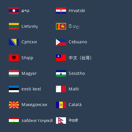
ລາວ
Hrvatski
Lietuvių
සිංහල
Српски
Cebuano
Shqip
中文（台灣）
Magyar
Sesotho
eesti keel
Malti
Македонски
Català
забо́ни тоҷикӣ́
नेपाली