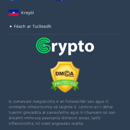
Kreyòl
Féach ar Tuilleadh
Is cumarsáid margaíochta é an foilseachán seo agus ní
comhairle infheistíochta ná taighde é. Léiríonn an t-ábhar
tuairimí ginearálta ár saineolaithe agus ní chuireann sé san
áireamh imthosca pearsanta léitheoirí aonair, taithí
infheistíochta, nó staid airgeadais reatha.