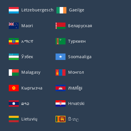
Lëtzebuergesch
Gaeilge
Maori
Беларуская
አማርኛ
Туркмен
Ўзбек
Soomaaliga
Malagasy
Монгол
Кыргызча
ភាសាខ្មែរ
ລາວ
Hrvatski
Lietuvių
සිංහල