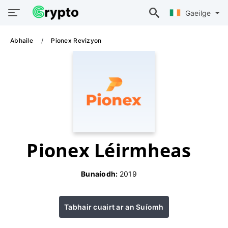
Gaeilge
Abhaile
Pionex Revizyon
Pionex Léirmheas
Bunaíodh:
2019
Tabhair cuairt ar an Suíomh