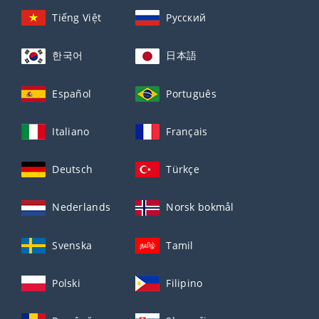
Tiếng Việt
Русский
한국어
日本語
Español
Português
Italiano
Français
Deutsch
Türkçe
Nederlands
Norsk bokmål
Svenska
Tamil
Polski
Filipino