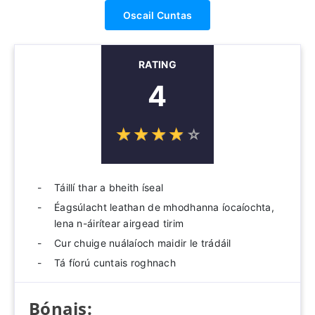
Oscail Cuntas
RATING
4
☆
★
☆
★
☆
★
☆
★
☆
★
Táillí thar a bheith íseal
Éagsúlacht leathan de mhodhanna íocaíochta,
lena n-áirítear airgead tirim
Cur chuige nuálaíoch maidir le trádáil
Tá fíorú cuntais roghnach
Bónais: