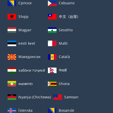
Српски
Cebuano
Shqip
中文（台灣）
Magyar
Sesotho
eesti keel
Malti
Македонски
Català
забо́ни тоҷикӣ́
नेपाली
ဗမာစကာ
Shona
Nyanja (Chichewa)
Samoan
Íslenska
Bosanski