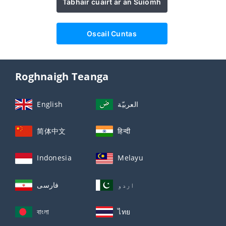
Tabhair cuairt ar an Suíomh
Oscail Cuntas
Roghnaigh Teanga
English
العربيّة
简体中文
हिन्दी
Indonesia
Melayu
اردو
فارسی
বাংলা
ไทย