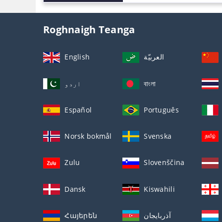
Roghnaigh Teanga
English
العربيّة
اردو
বাংলা
Español
Português
Norsk bokmål
Svenska
Zulu
Slovenščina
Dansk
Kiswahili
Հայերեն
آذربايجان