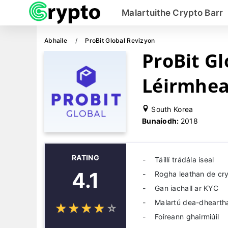
Malartuithe Crypto Barr
Abhaile
ProBit Global Revizyon
ProBit Gl
Léirmhe
South Korea
Bunaíodh:
2018
RATING
Táillí trádála íseal
4.1
Rogha leathan de cr
Gan iachall ar KYC
Malartú dea-dhearth
☆
★
☆
★
☆
★
☆
★
☆
★
Foireann ghairmiúil