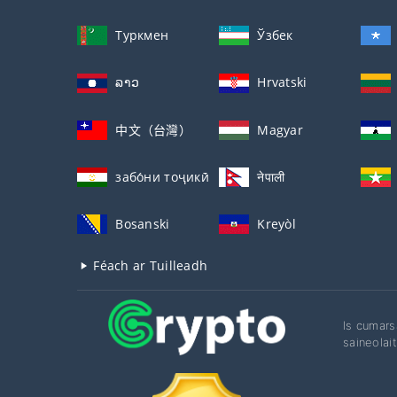
Туркмен
Ўзбек
ລາວ
Hrvatski
中文（台灣）
Magyar
забо́ни тоҷикӣ́
नेपाली
Bosanski
Kreyòl
Féach ar Tuilleadh
Is cumars
saineolai