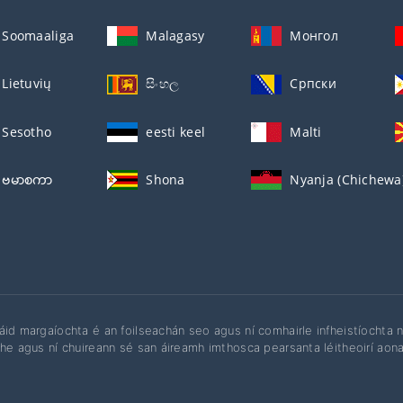
Soomaaliga
Malagasy
Монгол
Lietuvių
සිංහල
Српски
Sesotho
eesti keel
Malti
ဗမာစကာ
Shona
Nyanja (Chichewa
áid margaíochta é an foilseachán seo agus ní comhairle infheistíochta ná
the agus ní chuireann sé san áireamh imthosca pearsanta léitheoirí aonair,