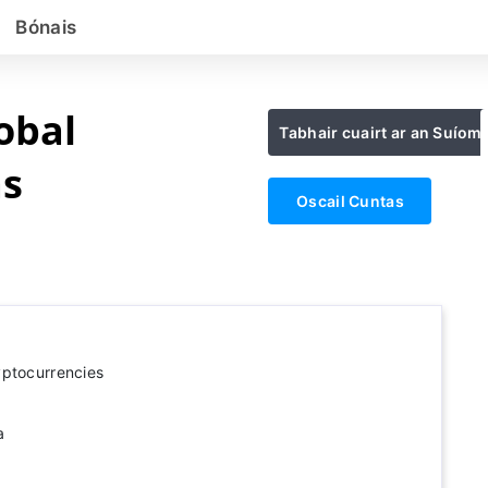
Bónais
obal
Tabhair cuairt ar an Suíom
as
Oscail Cuntas
yptocurrencies
a