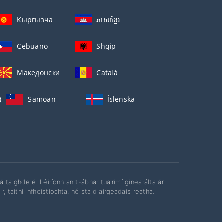
Кыргызча
ភាសាខ្មែរ
Cebuano
Shqip
Македонски
Català
)
Samoan
Íslenska
 taighde é. Léiríonn an t-ábhar tuairimí ginearálta ár
 taithí infheistíochta, nó staid airgeadais reatha.