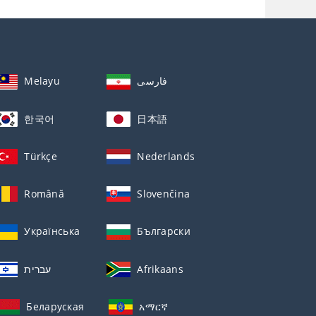
Melayu
فارسی
한국어
日本語
Türkçe
Nederlands
Română
Slovenčina
Українська
Български
עברית
Afrikaans
Беларуская
አማርኛ