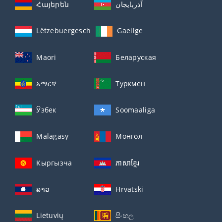
Հայերեն
آذربايجان
Lëtzebuergesch
Gaeilge
Maori
Беларуская
አማርኛ
Туркмен
Ўзбек
Soomaaliga
Malagasy
Монгол
Кыргызча
ភាសាខ្មែរ
ລາວ
Hrvatski
Lietuvių
සිංහල