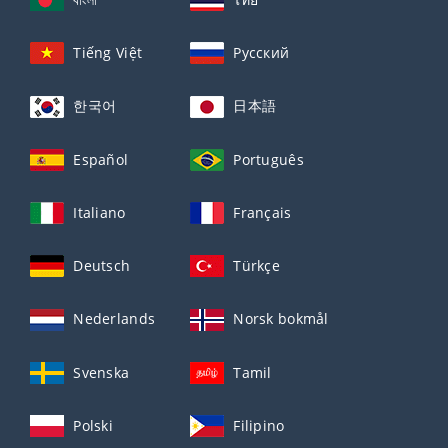
Tiếng Việt
Русский
한국어
日本語
Español
Português
Italiano
Français
Deutsch
Türkçe
Nederlands
Norsk bokmål
Svenska
Tamil
Polski
Filipino