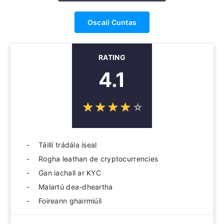
Oscail Cuntas
RATING
4.1
☆
★
☆
★
☆
★
☆
★
☆
★
Táillí trádála íseal
Rogha leathan de cryptocurrencies
Gan iachall ar KYC
Malartú dea-dheartha
Foireann ghairmiúil