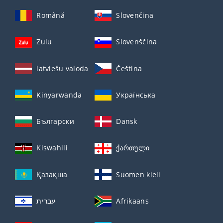
Română
Slovenčina
Zulu
Slovenščina
latviešu valoda
Čeština
Kinyarwanda
Українська
Български
Dansk
Kiswahili
ქართული
Қазақша
Suomen kieli
עברית
Afrikaans