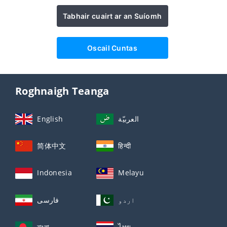
Tabhair cuairt ar an Suíomh
Oscail Cuntas
Roghnaigh Teanga
English
العربيّة
简体中文
हिन्दी
Indonesia
Melayu
اردو
فارسی
বাংলা
ไทย