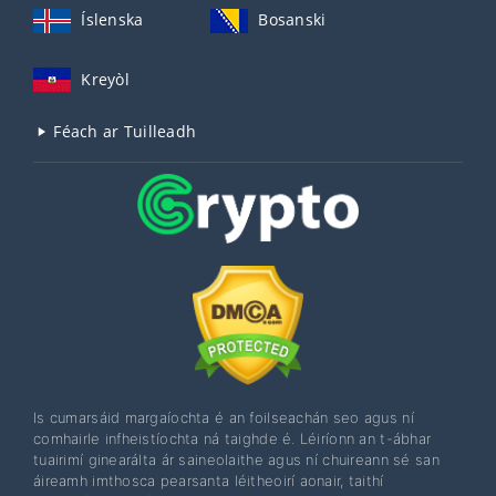
Íslenska
Bosanski
Kreyòl
Féach ar Tuilleadh
Is cumarsáid margaíochta é an foilseachán seo agus ní
comhairle infheistíochta ná taighde é. Léiríonn an t-ábhar
tuairimí ginearálta ár saineolaithe agus ní chuireann sé san
áireamh imthosca pearsanta léitheoirí aonair, taithí