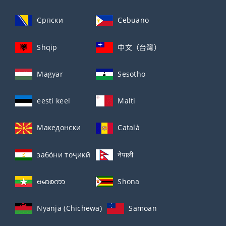
Српски
Cebuano
Shqip
中文（台灣）
Magyar
Sesotho
eesti keel
Malti
Македонски
Català
забо́ни тоҷикӣ́
नेपाली
ဗမာစကာ
Shona
Nyanja (Chichewa)
Samoan