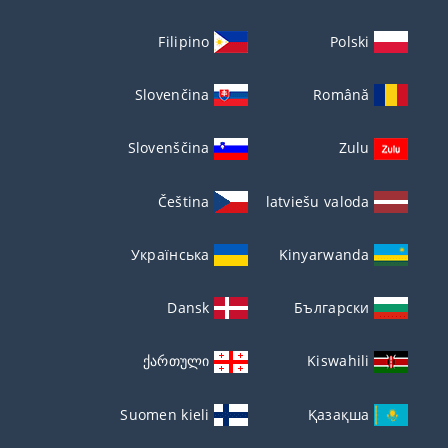
Filipino
Polski
Slovenčina
Română
Slovenščina
Zulu
Čeština
latviešu valoda
Українська
Kinyarwanda
Dansk
Български
ქართული
Kiswahili
Suomen kieli
Қазақша