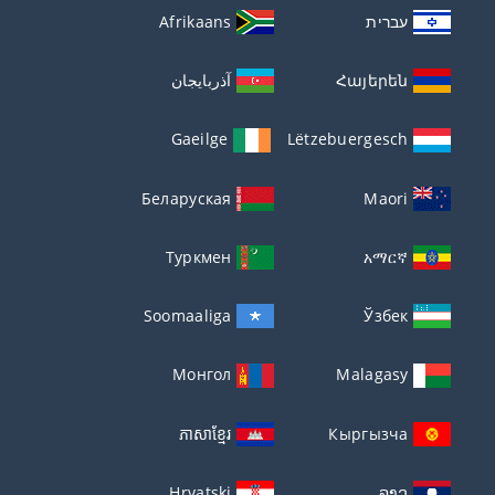
עברית
Afrikaans
Հայերեն
آذربايجان
Gaeilge
Lëtzebuergesch
Беларуская
Maori
Туркмен
አማርኛ
Soomaaliga
Ўзбек
Монгол
Malagasy
ភាសាខ្មែរ
Кыргызча
Hrvatski
ລາວ