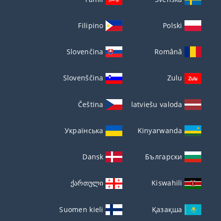
Filipino
Polski
Slovenčina
Română
Slovenščina
Zulu
Čeština
latviešu valoda
Українська
Kinyarwanda
Dansk
Български
ქართული
Kiswahili
Suomen kieli
Қазақша