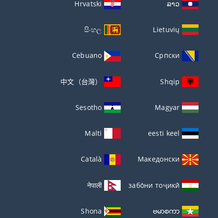
Hrvatski
ລາວ
සිංහල
Lietuvių
Cebuano
Српски
中文（台灣）
Shqip
Sesotho
Magyar
Malti
eesti keel
Català
Македонски
नेपाली
забо́ни тоҷикӣ́
Shona
ဗမာစကာ