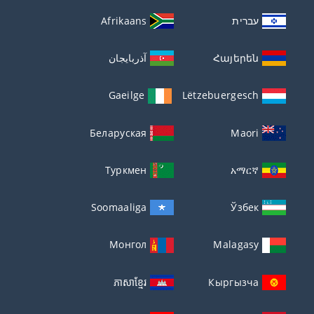
עברית
Afrikaans
Հայերեն
آذربايجان
Gaeilge
Lëtzebuergesch
Беларуская
Maori
Туркмен
አማርኛ
Soomaaliga
Ўзбек
Монгол
Malagasy
ភាសាខ្មែរ
Кыргызча