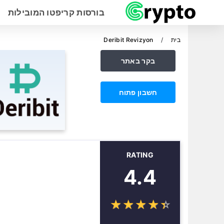
בורסות קריפטו המובילות
בית
Deribit Revizyon
בקר באתר
חשבון פתוח
RATING
4.4
☆
★
☆
★
☆
★
☆
★
☆
★