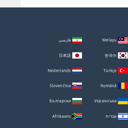
Melayu
فارسی
日本語
한국어
Nederlands
Türkçe
Slovenčina
Română
Български
Українська
עברית
Afrikaans