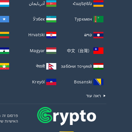
Հայերեն
آذربايجان
Ўзбек
Туркмен
Hrvatski
ລາວ
Magyar
中文（台灣）
नेपाली
забо́ни тоҷикӣ́
Kreyòl
Bosanski
ראה עוד
פרסום זה מ
האישיות של