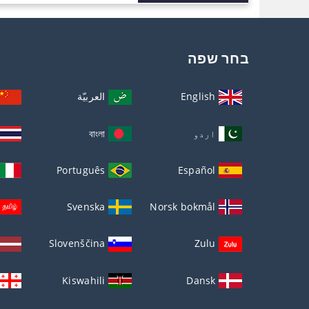
בחר שפה
English
العربيّة
اردو
বাংলা
Português
Español
Svenska
Norsk bokmål
Slovenščina
Zulu
Kiswahili
Dansk