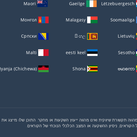
Maori
Gaeilge
Lëtzebuergesch
Монгол
Malagasy
Soomaaliga
Српски
සිංහල
Lietuvių
Malti
eesti keel
Sesotho
yanja (Chichewa)
Shona
ဗမာစကာ
הווה תקשורת שיווקית ואינו מהווה ייעוץ השקעות או מחקר. התוכן שלו מייצג א
 הקוראים, ניסיון ההשקעה או המצב הכלכלי הנוכחי של הקוראים.