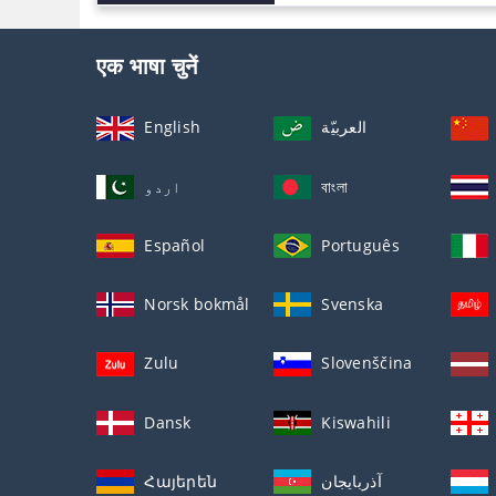
एक भाषा चुनें
English
العربيّة
اردو
বাংলা
Español
Português
Norsk bokmål
Svenska
Zulu
Slovenščina
Dansk
Kiswahili
Հայերեն
آذربايجان