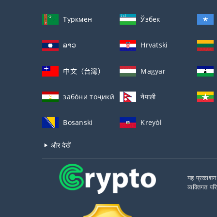
Туркмен
Ўзбек
ລາວ
Hrvatski
中文（台灣）
Magyar
забо́ни тоҷикӣ́
नेपाली
Bosanski
Kreyòl
और देखें
यह प्रकाशन 
व्यक्तिगत पर