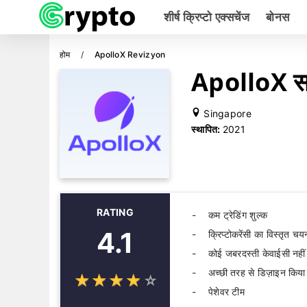
शीर्ष क्रिप्टो एक्सचेंज
बोनस
होम
ApolloX Revizyon
ApolloX सम
Singapore
स्थापित:
2021
RATING
कम ट्रेडिंग शुल्क
4.1
क्रिप्टोकरेंसी का विस्तृत चय
कोई जबरदस्ती केवाईसी नहीं
अच्छी तरह से डिज़ाइन किया
☆
★
☆
★
☆
★
☆
★
☆
★
पेशेवर टीम