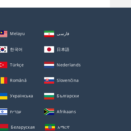
Melayu
فارسی
한국어
日本語
Türkçe
Nederlands
Română
Slovenčina
Українська
Български
עברית
Afrikaans
Беларуская
አማርኛ