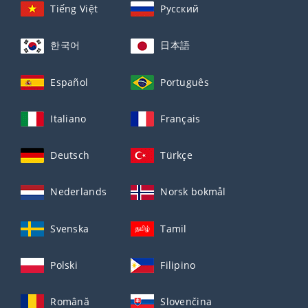
Tiếng Việt
Русский
한국어
日本語
Español
Português
Italiano
Français
Deutsch
Türkçe
Nederlands
Norsk bokmål
Svenska
Tamil
Polski
Filipino
Română
Slovenčina