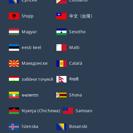
Shqip
中文（台灣）
Magyar
Sesotho
eesti keel
Malti
Македонски
Català
забо́ни тоҷикӣ́
नेपाली
ဗမာစကာ
Shona
Nyanja (Chichewa)
Samoan
Íslenska
Bosanski