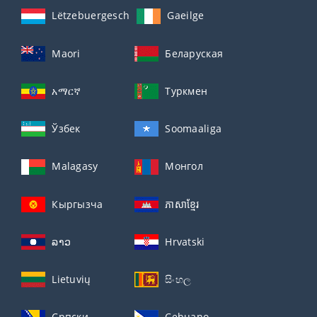
Lëtzebuergesch
Gaeilge
Maori
Беларуская
አማርኛ
Туркмен
Ўзбек
Soomaaliga
Malagasy
Монгол
Кыргызча
ភាសាខ្មែរ
ລາວ
Hrvatski
Lietuvių
සිංහල
Српски
Cebuano