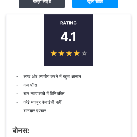
यात्रा साइट
खुला खाता
RATING
4.1
☆
★
☆
★
☆
★
☆
★
☆
★
साफ और उपयोग करने में बहुत आसान
कम फीस
चार न्यायालयों में विनियमित
कोई मजबूर केवाईसी नहीं
शानदार प्रचार
बोनस: