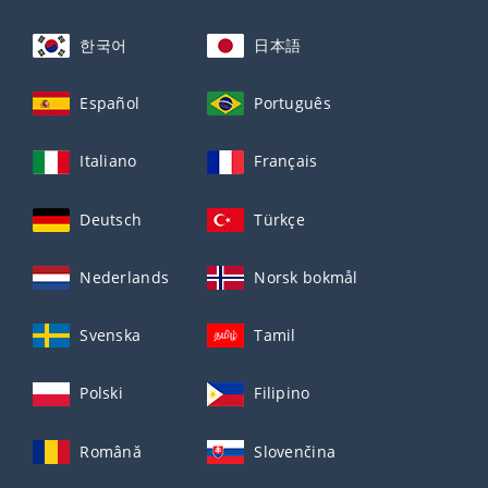
한국어
日本語
Español
Português
Italiano
Français
Deutsch
Türkçe
Nederlands
Norsk bokmål
Svenska
Tamil
Polski
Filipino
Română
Slovenčina