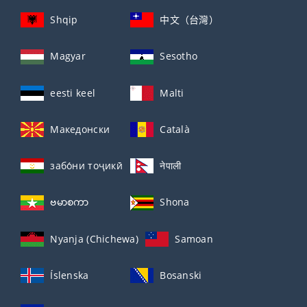
Shqip
中文（台灣）
Magyar
Sesotho
eesti keel
Malti
Македонски
Català
забо́ни тоҷикӣ́
नेपाली
ဗမာစကာ
Shona
Nyanja (Chichewa)
Samoan
Íslenska
Bosanski