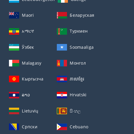
Maori
Беларуская
አማርኛ
Туркмен
Ўзбек
Soomaaliga
Malagasy
Монгол
Кыргызча
ភាសាខ្មែរ
ລາວ
Hrvatski
Lietuvių
සිංහල
Српски
Cebuano