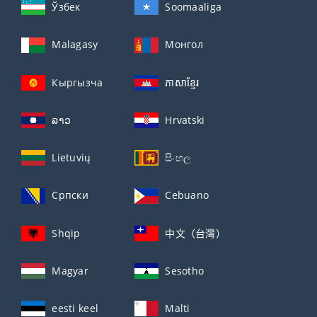
Ўзбек
Soomaaliga
Malagasy
Монгол
Кыргызча
ភាសាខ្មែរ
ລາວ
Hrvatski
Lietuvių
සිංහල
Српски
Cebuano
Shqip
中文（台灣）
Magyar
Sesotho
eesti keel
Malti