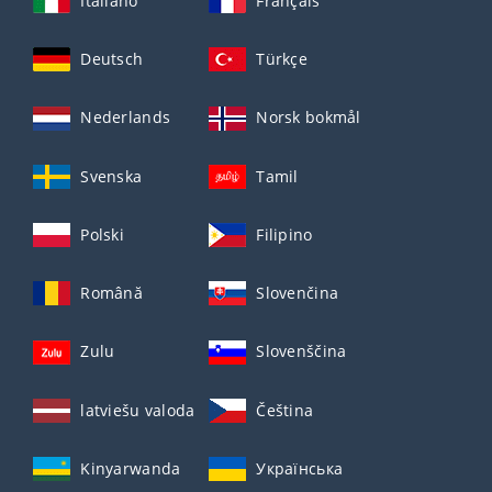
Italiano
Français
Deutsch
Türkçe
Nederlands
Norsk bokmål
Svenska
Tamil
Polski
Filipino
Română
Slovenčina
Zulu
Slovenščina
latviešu valoda
Čeština
Kinyarwanda
Українська