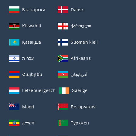
Български
Dansk
Kiswahili
ქართული
Қазақша
Suomen kieli
עברית
Afrikaans
Հայերեն
آذربايجان
Lëtzebuergesch
Gaeilge
Maori
Беларуская
አማርኛ
Туркмен