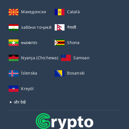
Македонски
Català
забо́ни тоҷикӣ́
नेपाली
ဗမာစကာ
Shona
Nyanja (Chichewa)
Samoan
Íslenska
Bosanski
Kreyòl
और देखें