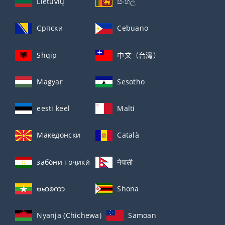
Lietuvių
සිංහල
Српски
Cebuano
Shqip
中文（台灣）
Magyar
Sesotho
eesti keel
Malti
Македонски
Català
забо́ни тоҷикӣ́
नेपाली
ဗမာစကာ
Shona
Nyanja (Chichewa)
Samoan