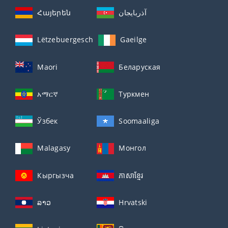
Հայերեն
آذربايجان
Lëtzebuergesch
Gaeilge
Maori
Беларуская
አማርኛ
Туркмен
Ўзбек
Soomaaliga
Malagasy
Монгол
Кыргызча
ភាសាខ្មែរ
ລາວ
Hrvatski