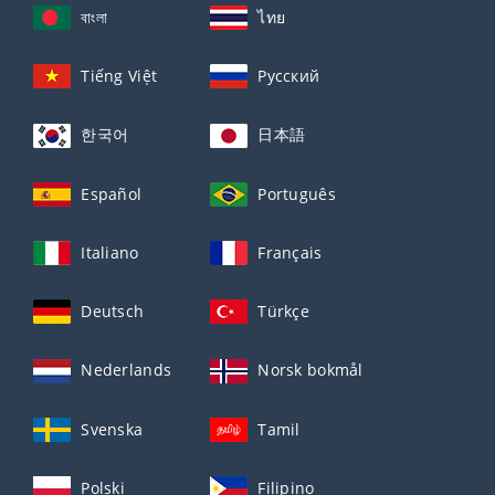
বাংলা
ไทย
Tiếng Việt
Русский
한국어
日本語
Español
Português
Italiano
Français
Deutsch
Türkçe
Nederlands
Norsk bokmål
Svenska
Tamil
Polski
Filipino