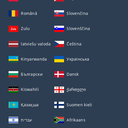
Română
Slovenčina
Zulu
Slovenščina
latviešu valoda
Čeština
Kinyarwanda
Українська
Български
Dansk
Kiswahili
ქართული
Қазақша
Suomen kieli
עברית
Afrikaans