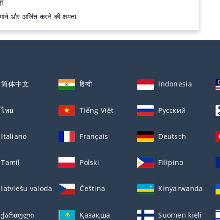
ीं
 लगाने और अर्जित करने की क्षमता
简体中文
हिन्दी
Indonesia
ไทย
Tiếng Việt
Русский
Italiano
Français
Deutsch
Tamil
Polski
Filipino
latviešu valoda
Čeština
Kinyarwanda
ქართული
Қазақша
Suomen kieli