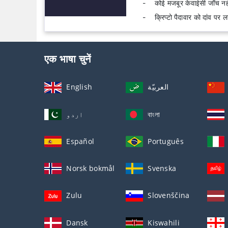
कोई मजबूर केवाईसी जाँच नह
क्रिप्टो पैदावार को दांव पर
एक भाषा चुनें
English
العربيّة
اردو
বাংলা
Español
Português
Norsk bokmål
Svenska
Zulu
Slovenščina
Dansk
Kiswahili