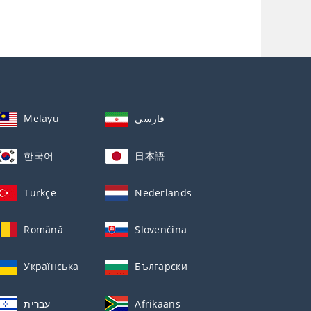
Melayu
فارسی
한국어
日本語
Türkçe
Nederlands
Română
Slovenčina
Українська
Български
עברית
Afrikaans