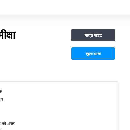
क्षा
यात्रा साइट
खुला खाता
्क
मय
 की क्षमता