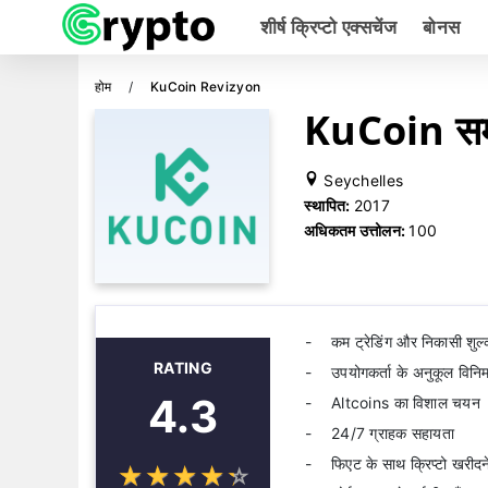
शीर्ष क्रिप्टो एक्सचेंज
बोनस
होम
KuCoin Revizyon
KuCoin समी
Seychelles
स्थापित:
2017
अधिकतम उत्तोलन:
100
कम ट्रेडिंग और निकासी शुल
RATING
उपयोगकर्ता के अनुकूल विनि
4.3
Altcoins का विशाल चयन
24/7 ग्राहक सहायता
फिएट के साथ क्रिप्टो खरीदने
☆
★
☆
★
☆
★
☆
★
☆
★