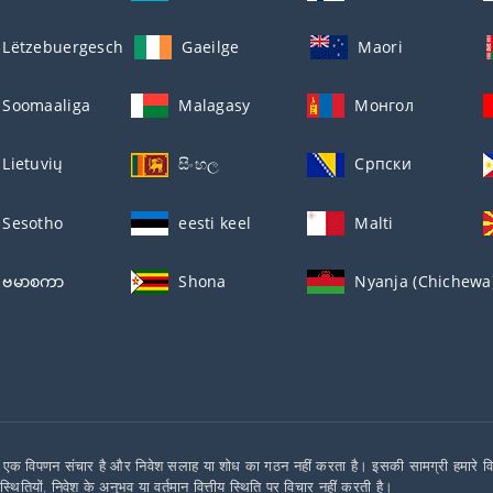
Lëtzebuergesch
Gaeilge
Maori
Soomaaliga
Malagasy
Монгол
Lietuvių
සිංහල
Српски
Sesotho
eesti keel
Malti
ဗမာစကာ
Shona
Nyanja (Chichewa
एक विपणन संचार है और निवेश सलाह या शोध का गठन नहीं करता है। इसकी सामग्री हमारे विशेषज्ञ
िस्थितियों, निवेश के अनुभव या वर्तमान वित्तीय स्थिति पर विचार नहीं करती है।