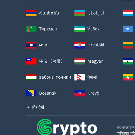
Հայերեն
آذربايجان
Туркмен
Ўзбек
ລາວ
Hrvatski
中文（台灣）
Magyar
забо́ни тоҷикӣ́
नेपाली
Bosanski
Kreyòl
और देखें
यह प्रकाशन 
व्यक्तिगत पर