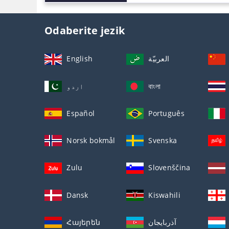
Odaberite jezik
English
العربيّة
اردو
বাংলা
Español
Português
Norsk bokmål
Svenska
Zulu
Slovenščina
Dansk
Kiswahili
Հայերեն
آذربايجان