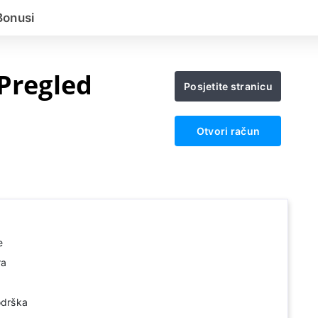
Bonusi
Pregled
Posjetite stranicu
Otvori račun
e
ra
odrška