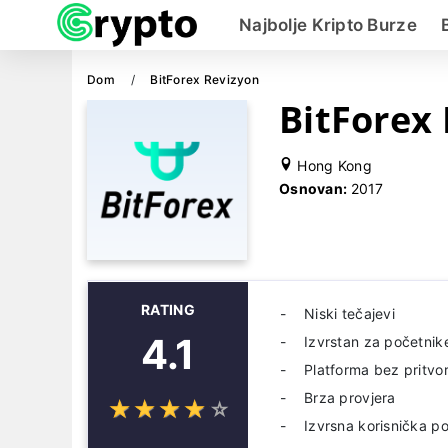
Najbolje Kripto Burze
Dom
BitForex Revizyon
BitForex 
Hong Kong
Osnovan:
2017
RATING
Niski tečajevi
4.1
Izvrstan za početnik
Platforma bez pritvo
Brza provjera
☆
★
☆
★
☆
★
☆
★
☆
★
Izvrsna korisnička p