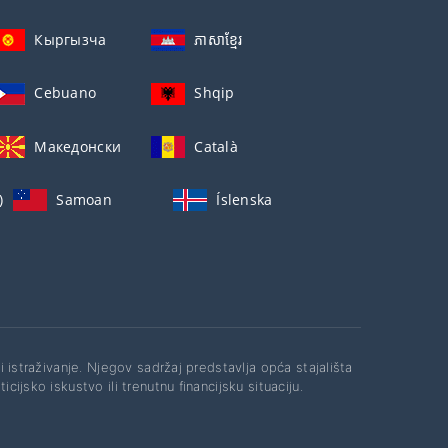
Кыргызча
ភាសាខ្មែរ
Cebuano
Shqip
Македонски
Català
)
Samoan
Íslenska
li istraživanje. Njegov sadržaj predstavlja opća stajališta
cijsko iskustvo ili trenutnu financijsku situaciju.