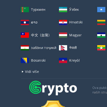
Туркмен
Ўзбек
ລາວ
Hrvatski
中文（台灣）
Magyar
забо́ни тоҷикӣ́
नेपाली
Bosanski
Kreyòl
Vidi više
Ova publik
naših stru