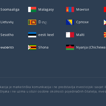
Soomaaliga
Malagasy
Монгол
Lietuvių
සිංහල
Српски
Sesotho
eesti keel
Malti
ဗမာစကာ
Shona
Nyanja (Chichewa
acija je marketinška komunikacija i ne predstavlja investicijski savjet i
čnjaka i ne uzima u obzir osobne okolnosti pojedinačnih čitatelja, investi