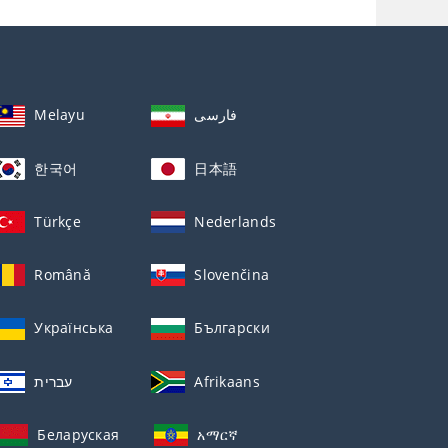
Melayu
فارسی
한국어
日本語
Türkçe
Nederlands
Română
Slovenčina
Українська
Български
עברית
Afrikaans
Беларуская
አማርኛ