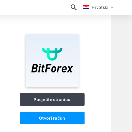
Hrvatski
Hrvatski
Posjetite stranicu
Otvori račun