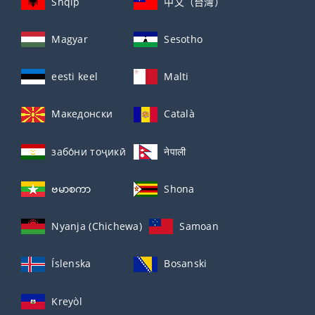
Shqip
中文（台灣）
Magyar
Sesotho
eesti keel
Malti
Македонски
Català
забо́ни тоҷикӣ́
नेपाली
ဗမာစကာ
Shona
Nyanja (Chichewa)
Samoan
Íslenska
Bosanski
Kreyòl