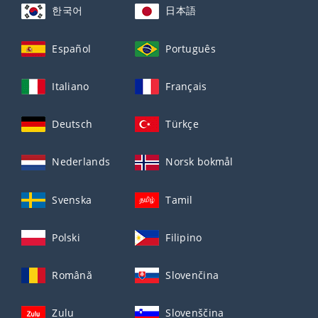
한국어
日本語
Español
Português
Italiano
Français
Deutsch
Türkçe
Nederlands
Norsk bokmål
Svenska
Tamil
Polski
Filipino
Română
Slovenčina
Zulu
Slovenščina