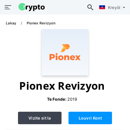
Kreyòl
Lakay
Pionex Revizyon
Pionex Revizyon
Te Fonde:
2019
Vizite sit la
Louvri Kont