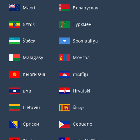
Maori
Беларуская
አማርኛ
Туркмен
Ўзбек
Soomaaliga
Malagasy
Монгол
Кыргызча
ភាសាខ្មែរ
ລາວ
Hrvatski
Lietuvių
සිංහල
Српски
Cebuano