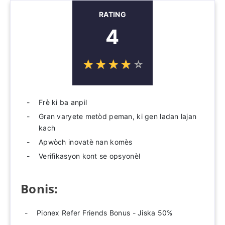
RATING
4
☆
★
☆
★
☆
★
☆
★
☆
★
Frè ki ba anpil
Gran varyete metòd peman, ki gen ladan lajan
kach
Apwòch inovatè nan komès
Verifikasyon kont se opsyonèl
Bonis:
Pionex Refer Friends Bonus - Jiska 50%