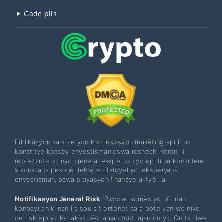
Gade plis
Piblikasyon sa a se yon kominikasyon maketing epi li pa
konstitye konsèy envestisman oswa rechèch. Kontni li
reprezante opinyon jeneral ekspè nou yo epi li pa konsidere
sikonstans pèsonèl lektè endividyèl yo, eksperyans
envestisman, oswa sitiyasyon finansye aktyèl la.
Notifikasyon Jeneral Risk
: Pwodwi komès yo ofri nan
konpayi an ki nan lis sou sit entènèt sa a pote yon wo nivo
de risk epi yo ka lakòz pèt la nan tout lajan ou yo. Ou ta dwe