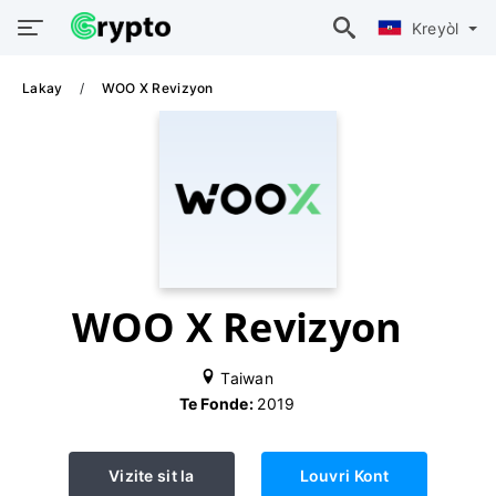
Kreyòl
Lakay
WOO X Revizyon
WOO X Revizyon
Taiwan
Te Fonde:
2019
Vizite sit la
Louvri Kont