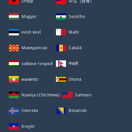
Shqip
中文（台灣）
Magyar
Sesotho
eesti keel
Malti
Македонски
Català
забо́ни тоҷикӣ́
नेपाली
ဗမာစကာ
Shona
Nyanja (Chichewa)
Samoan
Íslenska
Bosanski
Kreyòl