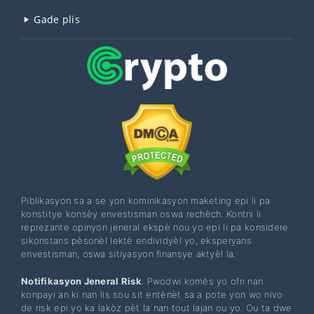
Gade plis
Piblikasyon sa a se yon kominikasyon maketing epi li pa
konstitye konsèy envestisman oswa rechèch. Kontni li
reprezante opinyon jeneral ekspè nou yo epi li pa konsidere
sikonstans pèsonèl lektè endividyèl yo, eksperyans
envestisman, oswa sitiyasyon finansye aktyèl la.
Notifikasyon Jeneral Risk
: Pwodwi komès yo ofri nan
konpayi an ki nan lis sou sit entènèt sa a pote yon wo nivo
de risk epi yo ka lakòz pèt la nan tout lajan ou yo. Ou ta dwe