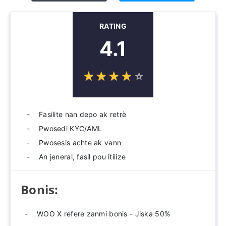
RATING
4.1
☆
★
☆
★
☆
★
☆
★
☆
★
Fasilite nan depo ak retrè
Pwosedi KYC/AML
Pwosesis achte ak vann
An jeneral, fasil pou itilize
Bonis:
WOO X refere zanmi bonis - Jiska 50%