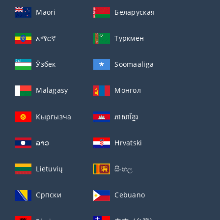
Maori
Беларуская
አማርኛ
Туркмен
Ўзбек
Soomaaliga
Malagasy
Монгол
Кыргызча
ភាសាខ្មែរ
ລາວ
Hrvatski
Lietuvių
සිංහල
Српски
Cebuano