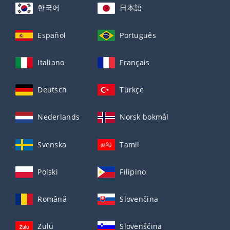
한국어
日本語
Español
Português
Italiano
Français
Deutsch
Türkçe
Nederlands
Norsk bokmål
Svenska
Tamil
Polski
Filipino
Română
Slovenčina
Zulu
Slovenščina