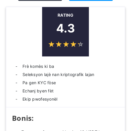
RATING
4.3
☆
★
☆
★
☆
★
☆
★
☆
★
Frè komès ki ba
Seleksyon lajè nan kriptografik lajan
Pa gen KYC fòse
Echanj byen fèt
Ekip pwofesyonèl
Bonis: