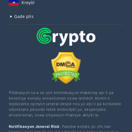
Kreyòl
Gade plis
Piblikasyon sa a se yon kominikasyon maketing epi li pa
konstitye konsèy envestisman oswa rechèch. Kontni li
reprezante opinyon jeneral ekspè nou yo epi li pa konsidere
sikonstans pèsonèl lektè endividyèl yo, eksperyans
envestisman, oswa sitiyasyon finansye aktyèl la.
Notifikasyon Jeneral Risk
: Pwodwi komès yo ofri nan