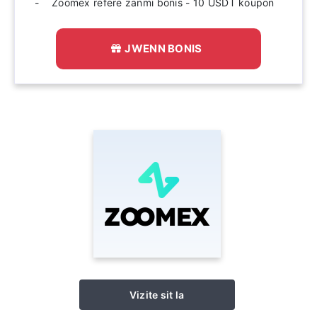
Zoomex refere zanmi bonis - 10 USDT koupon
JWENN BONIS
Vizite sit la