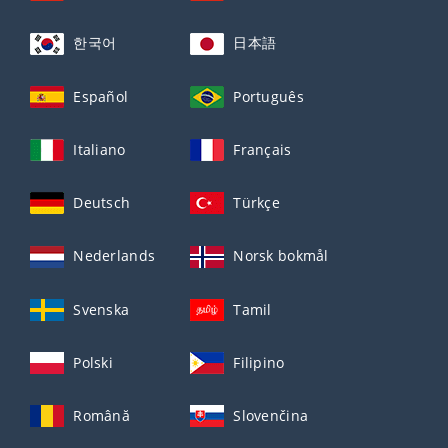
한국어
日本語
Español
Português
Italiano
Français
Deutsch
Türkçe
Nederlands
Norsk bokmål
Svenska
Tamil
Polski
Filipino
Română
Slovenčina