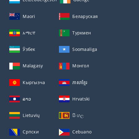
Maori
Беларуская
አማርኛ
Туркмен
Ўзбек
Soomaaliga
Malagasy
Монгол
Кыргызча
ភាសាខ្មែរ
ລາວ
Hrvatski
Lietuvių
සිංහල
Српски
Cebuano