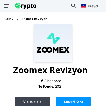
Kreyòl
Lakay
Zoomex Revizyon
Zoomex Revizyon
Singapore
Te Fonde:
2021
Vizite sit la
Louvri Kont