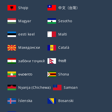
Shqip
中文（台灣）
Magyar
Sesotho
eesti keel
Malti
Македонски
Català
забо́ни тоҷикӣ́
नेपाली
ဗမာစကာ
Shona
Nyanja (Chichewa)
Samoan
Íslenska
Bosanski