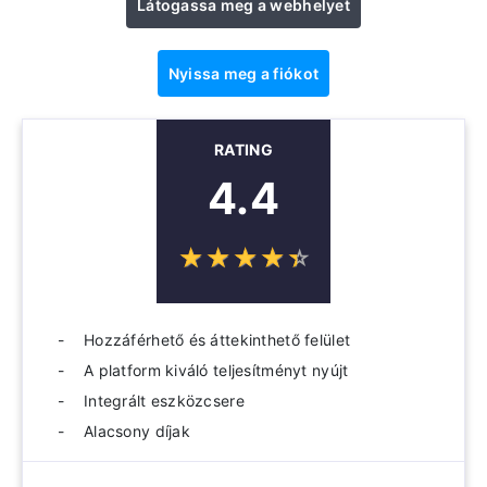
Látogassa meg a webhelyet
Nyissa meg a fiókot
RATING
4.4
☆
★
☆
★
☆
★
☆
★
☆
★
Hozzáférhető és áttekinthető felület
A platform kiváló teljesítményt nyújt
Integrált eszközcsere
Alacsony díjak