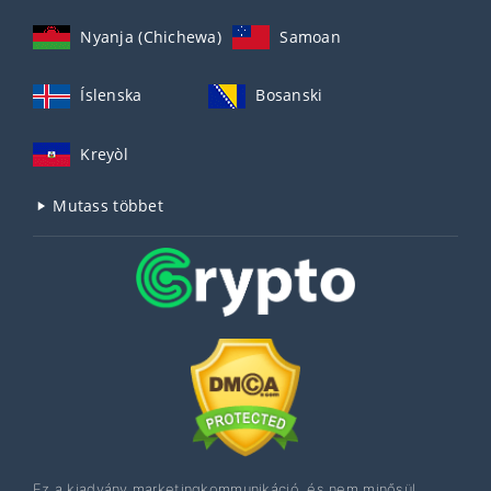
Nyanja (Chichewa)
Samoan
Íslenska
Bosanski
Kreyòl
Mutass többet
Ez a kiadvány marketingkommunikáció, és nem minősül