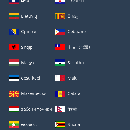
ລາວ
Hrvatski
Lietuvių
සිංහල
Српски
Cebuano
Shqip
中文（台灣）
Magyar
Sesotho
eesti keel
Malti
Македонски
Català
забо́ни тоҷикӣ́
नेपाली
ဗမာစကာ
Shona