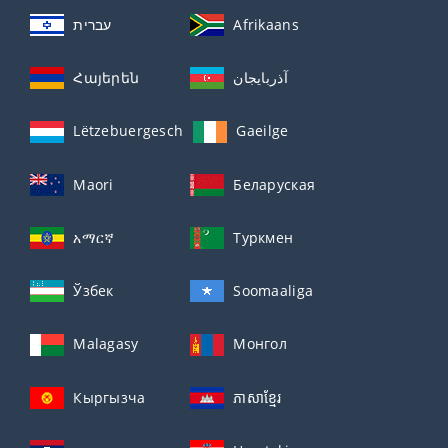
עברית
Afrikaans
Հայերեն
آذربايجان
Lëtzebuergesch
Gaeilge
Maori
Беларуская
አማርኛ
Туркмен
Ўзбек
Soomaaliga
Malagasy
Монгол
Кыргызча
ភាសាខ្មែរ