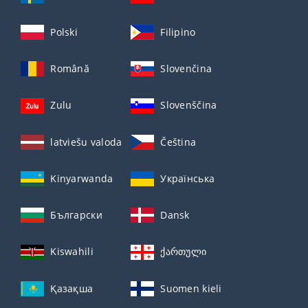
Polski
Filipino
Română
Slovenčina
Zulu
Slovenščina
latviešu valoda
Čeština
Kinyarwanda
Українська
Български
Dansk
Kiswahili
ქართული
Қазақша
Suomen kieli