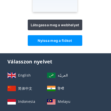
Látogassa meg a webhelyet
Nyissa meg a fiókot
Válasszon nyelvet
English
العربيّة
简体中文
हिन्दी
Indonesia
Melayu