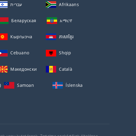
עברית
Afrikaans
Беларуская
አማርኛ
Кыргызча
ភាសាខ្មែរ
Cebuano
Shqip
Македонски
Català
)
Samoan
Íslenska