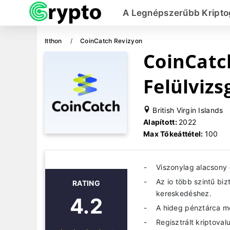
A Legnépszerűbb Kripto
Itthon
CoinCatch Revizyon
CoinCatc
Felülvizs
British Virgin Islands
Alapított:
2022
Max Tőkeáttétel:
100
Viszonylag alacsony 
Az io több szintű bi
RATING
kereskedéshez.
4.2
A hideg pénztárca me
Regisztrált kriptoval