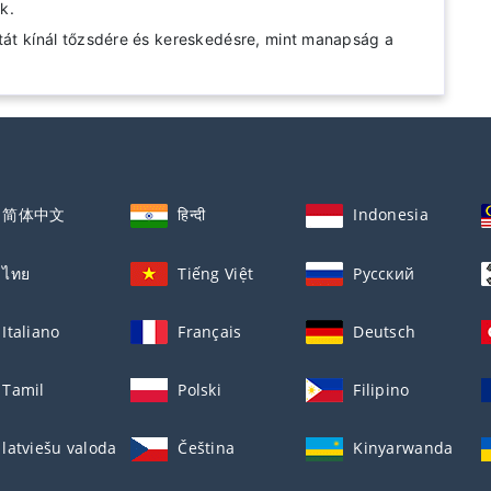
k.
utát kínál tőzsdére és kereskedésre, mint manapság a
简体中文
हिन्दी
Indonesia
ไทย
Tiếng Việt
Русский
Italiano
Français
Deutsch
Tamil
Polski
Filipino
latviešu valoda
Čeština
Kinyarwanda