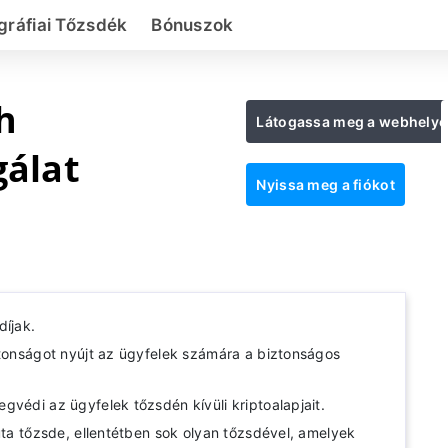
gráfiai Tőzsdék
Bónuszok
h
Látogassa meg a webhelye
gálat
Nyissa meg a fiókot
díjak.
ztonságot nyújt az ügyfelek számára a biztonságos
gvédi az ügyfelek tőzsdén kívüli kriptoalapjait.
uta tőzsde, ellentétben sok olyan tőzsdével, amelyek