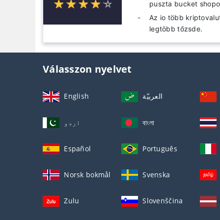
☆
★
☆
★
☆
★
☆
★
☆
★
puszta bucket shopo
Az io több kriptoval
legtöbb tőzsde.
Válasszon nyelvet
English
العربيّة
اردو
বাংলা
Español
Português
Norsk bokmål
Svenska
Zulu
Slovenščina