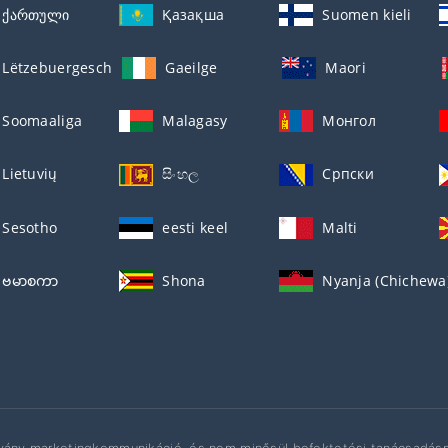
ქართული
Қазақша
Suomen kieli
Lëtzebuergesch
Gaeilge
Maori
Soomaaliga
Malagasy
Монгол
Lietuvių
සිංහල
Српски
Sesotho
eesti keel
Malti
ဗမာစကာ
Shona
Nyanja (Chichewa