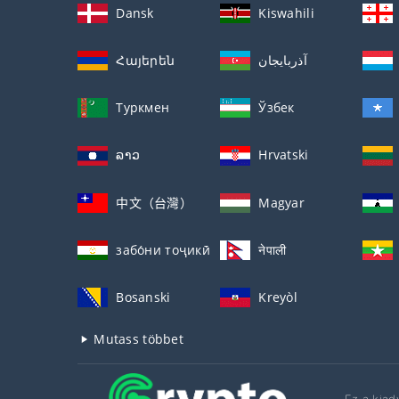
Dansk
Kiswahili
Հայերեն
آذربايجان
Туркмен
Ўзбек
ລາວ
Hrvatski
中文（台灣）
Magyar
забо́ни тоҷикӣ́
नेपाली
Bosanski
Kreyòl
Mutass többet