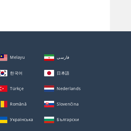
Melayu
فارسی
한국어
日本語
Türkçe
Nederlands
Română
Slovenčina
Українська
Български