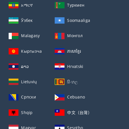
አማርኛ
Туркмен
Ўзбек
Soomaaliga
Malagasy
Монгол
Кыргызча
ភាសាខ្មែរ
ລາວ
Hrvatski
Lietuvių
සිංහල
Српски
Cebuano
Shqip
中文（台灣）
Magyar
Sesotho