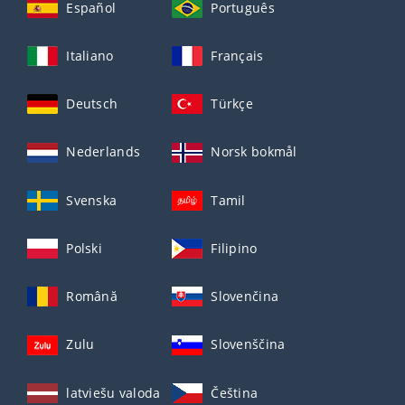
Español
Português
Italiano
Français
Deutsch
Türkçe
Nederlands
Norsk bokmål
Svenska
Tamil
Polski
Filipino
Română
Slovenčina
Zulu
Slovenščina
latviešu valoda
Čeština