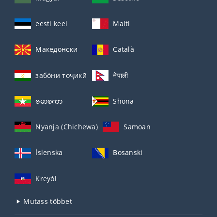
eesti keel
Malti
Македонски
Català
забо́ни тоҷикӣ́
नेपाली
ဗမာစကာ
Shona
Nyanja (Chichewa)
Samoan
Íslenska
Bosanski
Kreyòl
Mutass többet