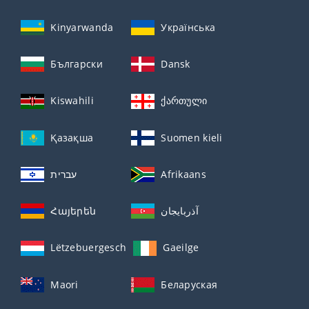
Kinyarwanda
Українська
Български
Dansk
Kiswahili
ქართული
Қазақша
Suomen kieli
עברית
Afrikaans
Հայերեն
آذربايجان
Lëtzebuergesch
Gaeilge
Maori
Беларуская