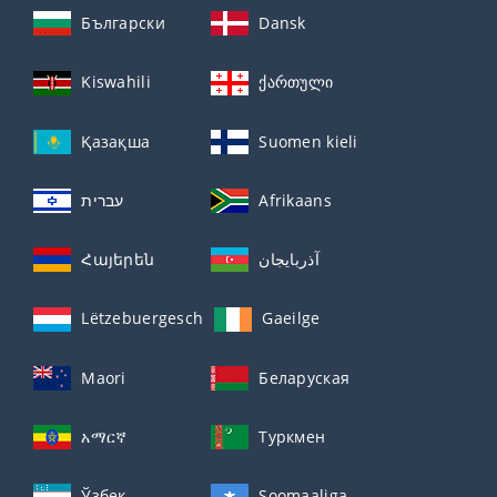
Български
Dansk
Kiswahili
ქართული
Қазақша
Suomen kieli
עברית
Afrikaans
Հայերեն
آذربايجان
Lëtzebuergesch
Gaeilge
Maori
Беларуская
አማርኛ
Туркмен
Ўзбек
Soomaaliga