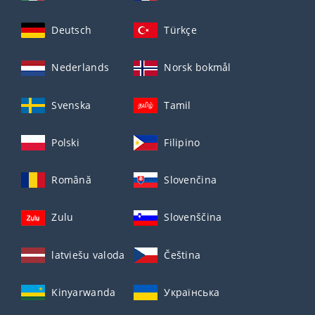
Deutsch
Türkçe
Nederlands
Norsk bokmål
Svenska
Tamil
Polski
Filipino
Română
Slovenčina
Zulu
Slovenščina
latviešu valoda
Čeština
Kinyarwanda
Українська