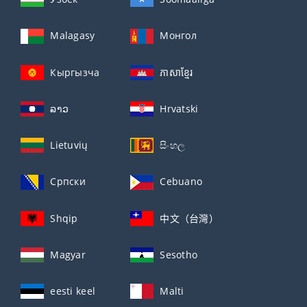
Malagasy
Монгол
Кыргызча
ភាសាខ្មែរ
ລາວ
Hrvatski
Lietuvių
සිංහල
Српски
Cebuano
Shqip
中文（台灣）
Magyar
Sesotho
eesti keel
Malti