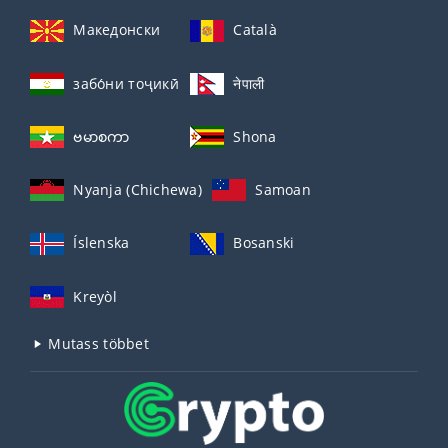
Македонски
Català
забо́ни тоҷикӣ́
नेपाली
ဗမာစကာ
Shona
Nyanja (Chichewa)
Samoan
Íslenska
Bosanski
Kreyòl
Mutass többet