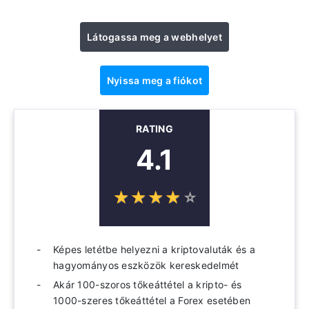
Látogassa meg a webhelyet
Nyissa meg a fiókot
RATING
4.1
☆
★
☆
★
☆
★
☆
★
☆
★
Képes letétbe helyezni a kriptovaluták és a
hagyományos eszközök kereskedelmét
Akár 100-szoros tőkeáttétel a kripto- és
1000-szeres tőkeáttétel a Forex esetében