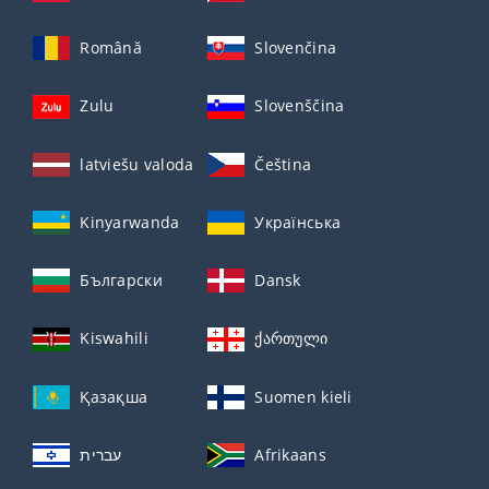
Română
Slovenčina
Zulu
Slovenščina
latviešu valoda
Čeština
Kinyarwanda
Українська
Български
Dansk
Kiswahili
ქართული
Қазақша
Suomen kieli
עברית
Afrikaans