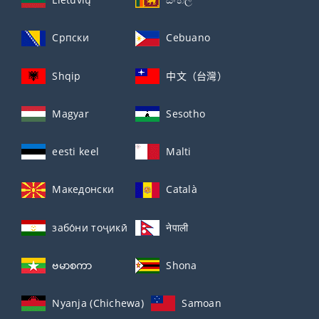
Српски
Cebuano
Shqip
中文（台灣）
Magyar
Sesotho
eesti keel
Malti
Македонски
Català
забо́ни тоҷикӣ́
नेपाली
ဗမာစကာ
Shona
Nyanja (Chichewa)
Samoan