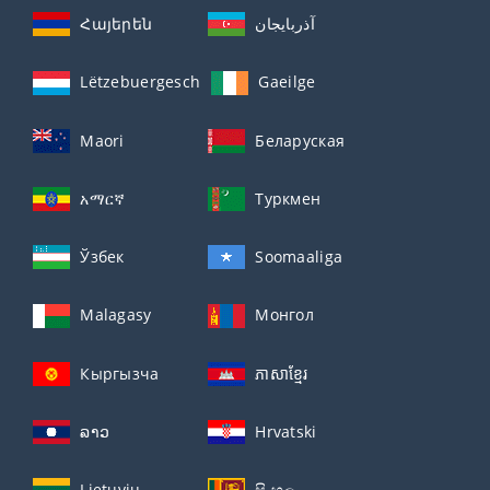
Հայերեն
آذربايجان
Lëtzebuergesch
Gaeilge
Maori
Беларуская
አማርኛ
Туркмен
Ўзбек
Soomaaliga
Malagasy
Монгол
Кыргызча
ភាសាខ្មែរ
ລາວ
Hrvatski
Lietuvių
සිංහල