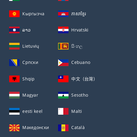
Кыргызча
ភាសាខ្មែរ
ລາວ
Hrvatski
Lietuvių
සිංහල
Српски
Cebuano
Shqip
中文（台灣）
Magyar
Sesotho
eesti keel
Malti
Македонски
Català