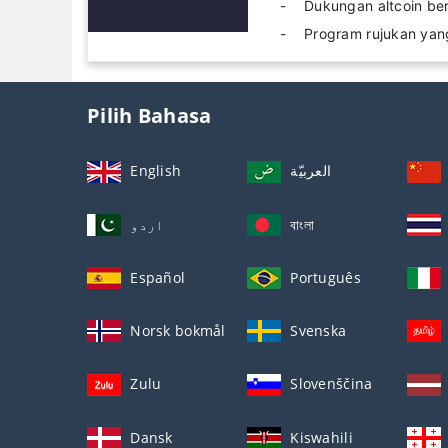
Dukungan altcoin ber
Program rujukan yan
Pilih Bahasa
English
العربيّة
اردو
বাংলা
Español
Português
Norsk bokmål
Svenska
Zulu
Slovenščina
Dansk
Kiswahili