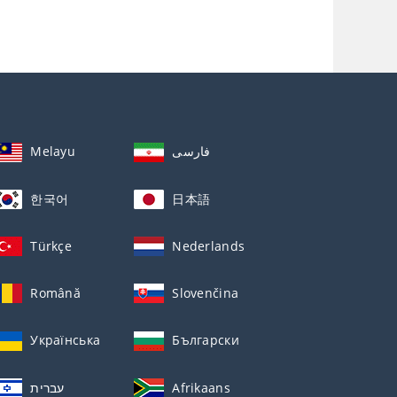
Melayu
فارسی
한국어
日本語
Türkçe
Nederlands
Română
Slovenčina
Українська
Български
עברית
Afrikaans