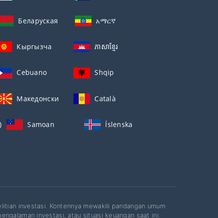
Беларуская
አማርኛ
Кыргызча
ភាសាខ្មែរ
Cebuano
Shqip
Македонски
Català
)
Samoan
Íslenska
elitian investasi. Kontennya mewakili pandangan umum
ngalaman investasi, atau situasi keuangan saat ini.