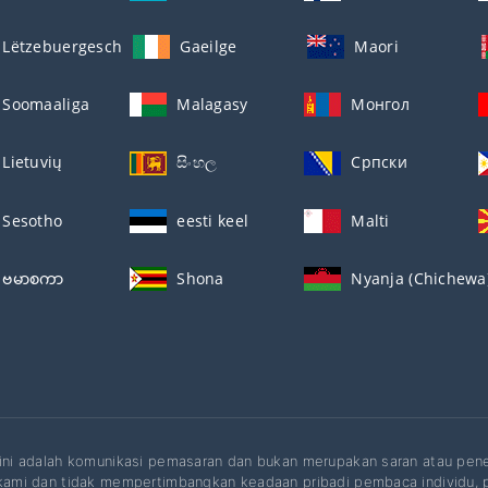
Lëtzebuergesch
Gaeilge
Maori
Soomaaliga
Malagasy
Монгол
Lietuvių
සිංහල
Српски
Sesotho
eesti keel
Malti
ဗမာစကာ
Shona
Nyanja (Chichewa
 ini adalah komunikasi pemasaran dan bukan merupakan saran atau pen
 kami dan tidak mempertimbangkan keadaan pribadi pembaca individu, pe