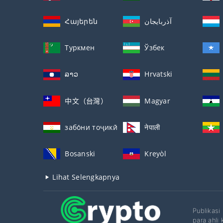
Հայերեն
آذربايجان
Туркмен
Ўзбек
ລາວ
Hrvatski
中文（台灣）
Magyar
забо́ни тоҷикӣ́
नेपाली
Bosanski
Kreyòl
Lihat Selengkapnya
Publikasi
para ahli