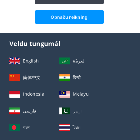
Opnaðu reikning
Veldu tungumál
English
العربيّة
简体中文
हिन्दी
Indonesia
Melayu
اردو
فارسی
বাংলা
ไทย