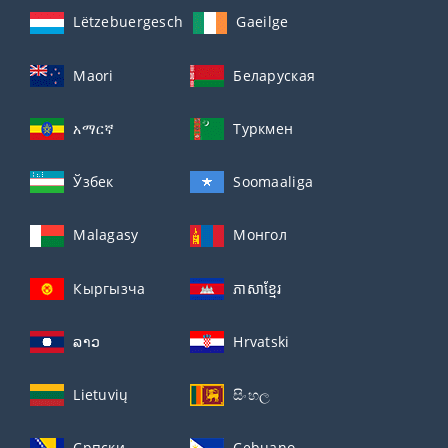
Lëtzebuergesch
Gaeilge
Maori
Беларуская
አማርኛ
Туркмен
Ўзбек
Soomaaliga
Malagasy
Монгол
Кыргызча
ភាសាខ្មែរ
ລາວ
Hrvatski
Lietuvių
සිංහල
Српски
Cebuano