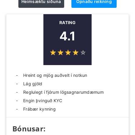
Heimsæktu síðuna
Opnaðu reikning
RATING
4.1
☆
★
☆
★
☆
★
☆
★
☆
★
Hreint og mjög auðvelt í notkun
Lág gjöld
Reglulegt í fjórum lögsagnarumdæmum
Engin þvinguð KYC
Frábær kynning
Bónusar: