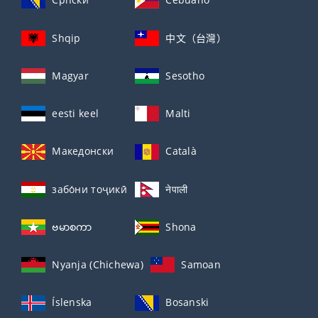
Shqip
中文（台灣）
Magyar
Sesotho
eesti keel
Malti
Македонски
Català
забо́ни тоҷикӣ́
नेपाली
ဗမာစကာ
Shona
Nyanja (Chichewa)
Samoan
Íslenska
Bosanski