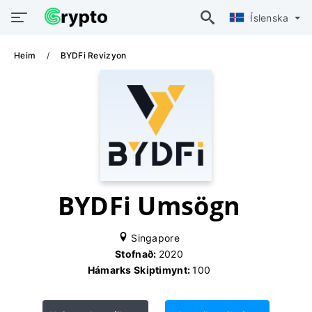
Íslenska
Heim
BYDFi Revizyon
BYDFi Umsögn
Singapore
Stofnað:
2020
Hámarks Skiptimynt:
100