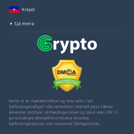
Kreyòl
Sjá meira
Þetta rit er markaðsmiðlun og felur ekki í sér
fjárfestingarráðgjöf eða rannsóknir. Innihald þess táknar
almennar skoðanir sérfræðinga okkar og tekur ekki tillit til
persónulegra aðstæðna einstakra lesenda,
fjárfestingarreynslu eða núverandi fjárhagsstöðu.