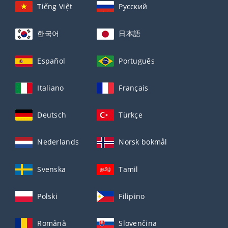
Tiếng Việt
Русский
한국어
日本語
Español
Português
Italiano
Français
Deutsch
Türkçe
Nederlands
Norsk bokmål
Svenska
Tamil
Polski
Filipino
Română
Slovenčina