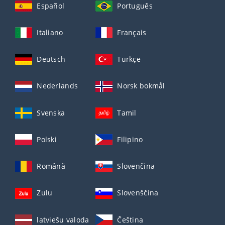
Español
Português
Italiano
Français
Deutsch
Türkçe
Nederlands
Norsk bokmål
Svenska
Tamil
Polski
Filipino
Română
Slovenčina
Zulu
Slovenščina
latviešu valoda
Čeština