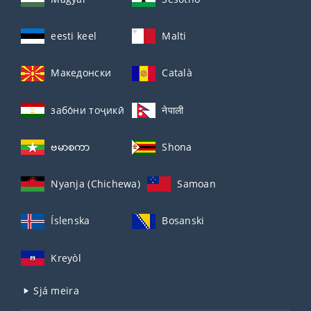
eesti keel
Malti
Македонски
Català
забо́ни тоҷикӣ́
नेपाली
ဗမာစကာ
Shona
Nyanja (Chichewa)
Samoan
Íslenska
Bosanski
Kreyòl
Sjá meira