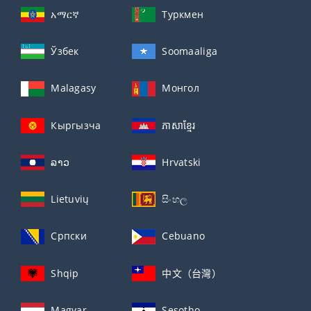
አማርኛ
Туркмен
Ўзбек
Soomaaliga
Malagasy
Монгол
Кыргызча
ភាសាខ្មែរ
ລາວ
Hrvatski
Lietuvių
සිංහල
Српски
Cebuano
Shqip
中文（台灣）
Magyar
Sesotho