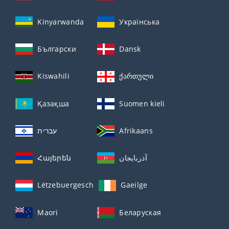
Kinyarwanda
Українська
Български
Dansk
Kiswahili
ქართული
Қазақша
Suomen kieli
עברית
Afrikaans
Հայերեն
آذربايجان
Lëtzebuergesch
Gaeilge
Maori
Беларуская