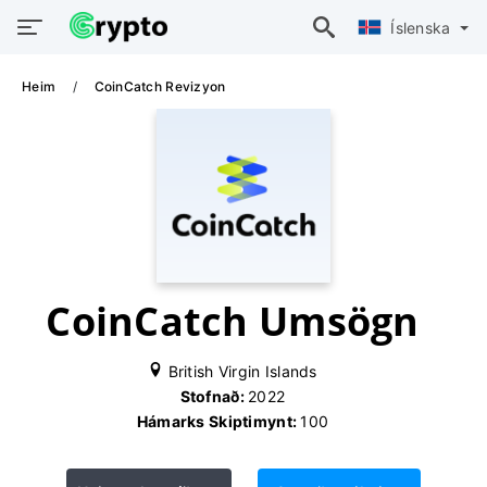
Íslenska
Heim
CoinCatch Revizyon
CoinCatch Umsögn
British Virgin Islands
Stofnað:
2022
Hámarks Skiptimynt:
100