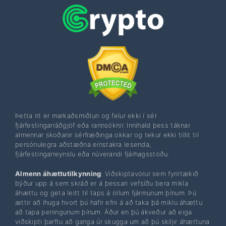
Þetta rit er markaðsmiðlun og felur ekki í sér
fjárfestingarráðgjöf eða rannsóknir. Innihald þess táknar
almennar skoðanir sérfræðinga okkar og tekur ekki tillit til
persónulegra aðstæðna einstakra lesenda,
fjárfestingarreynslu eða núverandi fjárhagsstöðu.
Almenn áhættutilkynning
: Viðskiptavörur sem fyrirtækið
býður upp á sem skráð er á þessari vefsíðu bera mikla
áhættu og geta leitt til taps á öllum fjármunum þínum. Þú
ættir að íhuga hvort þú hafir efni á að taka þá miklu áhættu
að tapa peningunum þínum. Áður en þú ákveður að eiga
viðskipti þarftu að ganga úr skugga um að þú skiljir áhættuna