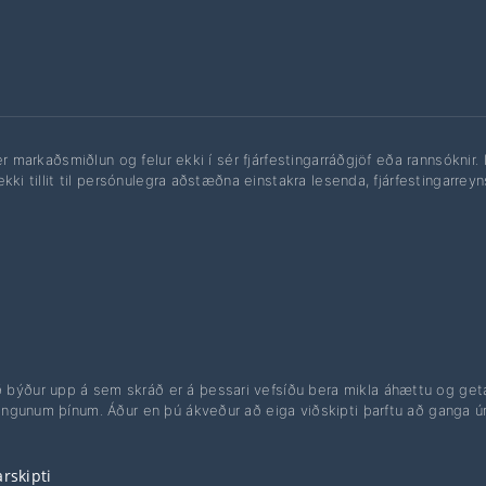
 er markaðsmiðlun og felur ekki í sér fjárfestingarráðgjöf eða rannsóknir
ekki tillit til persónulegra aðstæðna einstakra lesenda, fjárfestingarrey
ð býður upp á sem skráð er á þessari vefsíðu bera mikla áhættu og geta 
ningunum þínum. Áður en þú ákveður að eiga viðskipti þarftu að ganga ú
rskipti