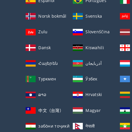
Español
Português
Norsk bokmål
Svenska
Zulu
Slovenščina
Dansk
Kiswahili
Հայերեն
آذربايجان
Туркмен
Ўзбек
ລາວ
Hrvatski
中文（台灣）
Magyar
забо́ни тоҷикӣ́
नेपाली