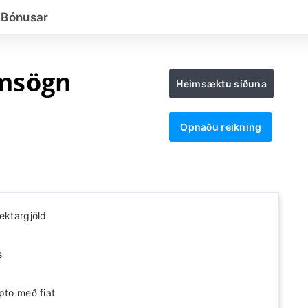
Bónusar
msögn
Heimsæktu síðuna
Opnaðu reikning
ektargjöld
s
pto með fiat