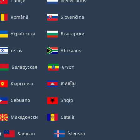
Türkçe
Nederlands
Română
Slovenčina
Українська
Български
עברית
Afrikaans
Беларуская
አማርኛ
Кыргызча
ភាសាខ្មែរ
Cebuano
Shqip
Македонски
Català
)
Samoan
Íslenska