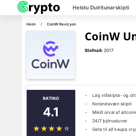
Helstu Dulritunarskipti
Heim
CoinW Revizyon
CoinW U
Stofnað:
2017
Lág viðskipta- og útt
RATING
Notendavæn skipti
4.1
Mikið úrval af altcoin
24/7 þjónustuver
☆
★
☆
★
☆
★
☆
★
☆
★
Geta til að kaupa cry