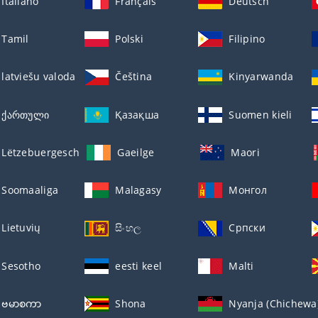
Italiano
Français
Deutsch
Tamil
Polski
Filipino
latviešu valoda
Čeština
Kinyarwanda
ქართული
Қазақша
Suomen kieli
Lëtzebuergesch
Gaeilge
Maori
Soomaaliga
Malagasy
Монгол
Lietuvių
සිංහල
Српски
Sesotho
eesti keel
Malti
ဗမာစကာ
Shona
Nyanja (Chichewa