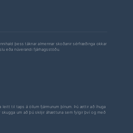
. Innihald þess táknar almennar skoðanir sérfræðinga okkar
nslu eða núverandi fjárhagsstöðu.
leitt til taps á öllum fjármunum þínum. Þú ættir að íhuga
r skugga um að þú skiljir áhættuna sem fylgir því og með