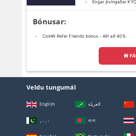
Engar þvingaðar KYC
Bónusar:
CoinW Refer Friends bónus - Allt að 40%
FÁ
Veldu tungumál
English
العربيّة
اردو
বাংলা