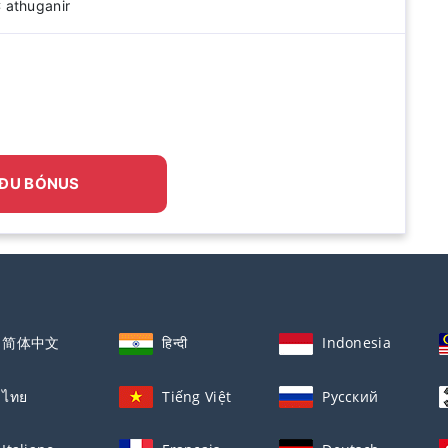
 athuganir
ÐU BÓNUS
简体中文
हिन्दी
Indonesia
ไทย
Tiếng Việt
Русский