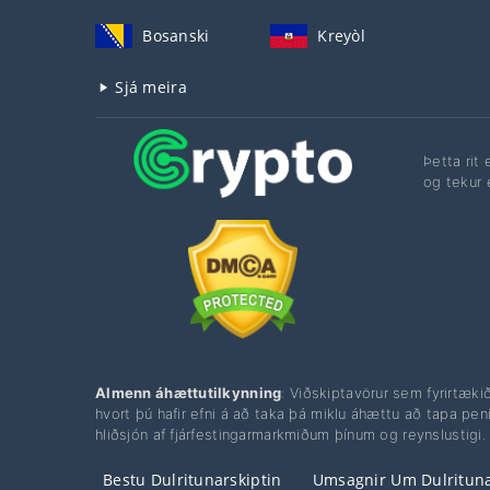
Bosanski
Kreyòl
Sjá meira
Þetta rit
og tekur 
Almenn áhættutilkynning
: Viðskiptavörur sem fyrirtæki
hvort þú hafir efni á að taka þá miklu áhættu að tapa pe
hliðsjón af fjárfestingarmarkmiðum þínum og reynslustigi.
Bestu Dulritunarskiptin
Umsagnir Um Dulrituna