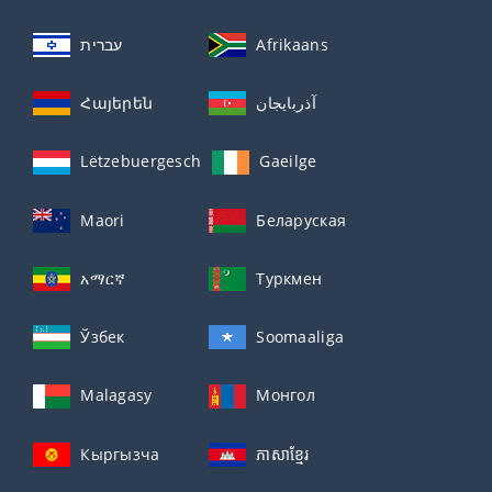
עברית
Afrikaans
Հայերեն
آذربايجان
Lëtzebuergesch
Gaeilge
Maori
Беларуская
አማርኛ
Туркмен
Ўзбек
Soomaaliga
Malagasy
Монгол
Кыргызча
ភាសាខ្មែរ