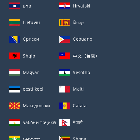
ລາວ
Hrvatski
Lietuvių
සිංහල
Српски
Cebuano
Shqip
中文（台灣）
Magyar
Sesotho
eesti keel
Malti
Македонски
Català
забо́ни тоҷикӣ́
नेपाली
ဗမာစကာ
Shona