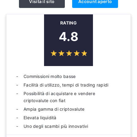
Visita il sito
Account aperto
RATING
4.8
☆
★
☆
★
☆
★
☆
★
☆
★
Commissioni molto basse
Facilità di utilizzo, tempi di trading rapidi
Possibilità di acquistare e vendere
criptovalute con fiat
Ampia gamma di criptovalute
Elevata liquidità
Uno degli scambi più innovativi