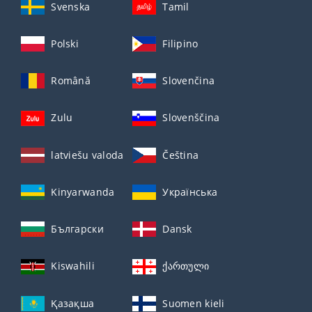
Svenska
Tamil
Polski
Filipino
Română
Slovenčina
Zulu
Slovenščina
latviešu valoda
Čeština
Kinyarwanda
Українська
Български
Dansk
Kiswahili
ქართული
Қазақша
Suomen kieli