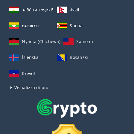
забо́ни тоҷикӣ́
नेपाली
ဗမာစကာ
Shona
Nyanja (Chichewa)
Samoan
Íslenska
Bosanski
Kreyòl
Visualizza di più