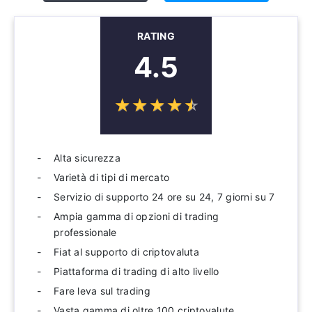
RATING
4.5
☆
★
☆
★
☆
★
☆
★
☆
★
Alta sicurezza
Varietà di tipi di mercato
Servizio di supporto 24 ore su 24, 7 giorni su 7
Ampia gamma di opzioni di trading
professionale
Fiat al supporto di criptovaluta
Piattaforma di trading di alto livello
Fare leva sul trading
Vasta gamma di oltre 100 criptovalute