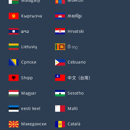
Malagasy
Монгол
Кыргызча
ភាសាខ្មែរ
ລາວ
Hrvatski
Lietuvių
සිංහල
Српски
Cebuano
Shqip
中文（台灣）
Magyar
Sesotho
eesti keel
Malti
Македонски
Català