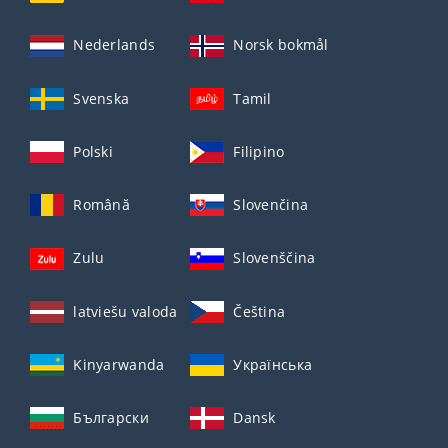
Nederlands
Norsk bokmål
Svenska
Tamil
Polski
Filipino
Română
Slovenčina
Zulu
Slovenščina
latviešu valoda
Čeština
Kinyarwanda
Українська
Български
Dansk