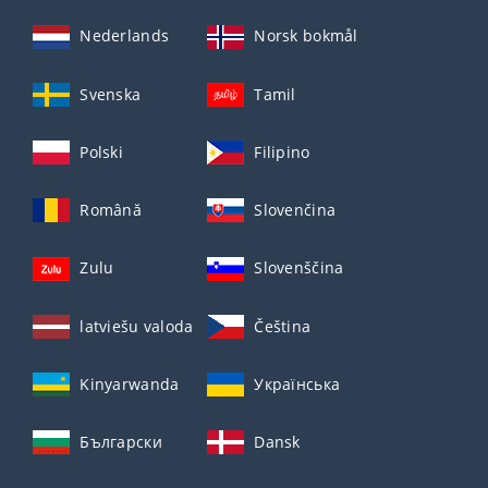
Nederlands
Norsk bokmål
Svenska
Tamil
Polski
Filipino
Română
Slovenčina
Zulu
Slovenščina
latviešu valoda
Čeština
Kinyarwanda
Українська
Български
Dansk