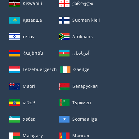
Kiswahili
ქართული
Қазақша
Suomen kieli
עברית
Afrikaans
Հայերեն
آذربايجان
Lëtzebuergesch
Gaeilge
Maori
Беларуская
አማርኛ
Туркмен
Ўзбек
Soomaaliga
Malagasy
Монгол