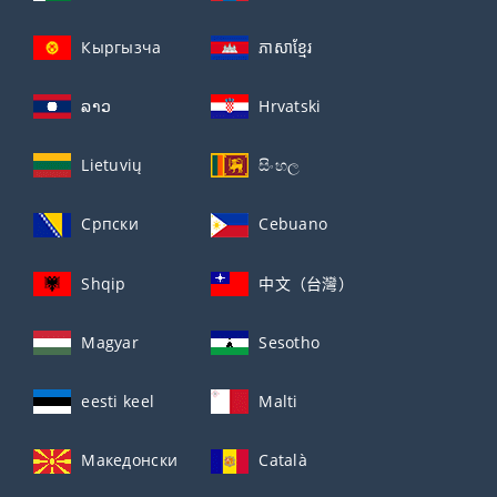
Кыргызча
ភាសាខ្មែរ
ລາວ
Hrvatski
Lietuvių
සිංහල
Српски
Cebuano
Shqip
中文（台灣）
Magyar
Sesotho
eesti keel
Malti
Македонски
Català