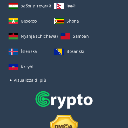
забо́ни тоҷикӣ́
नेपाली
ဗမာစကာ
Shona
Nyanja (Chichewa)
Samoan
Íslenska
Bosanski
Kreyòl
Visualizza di più