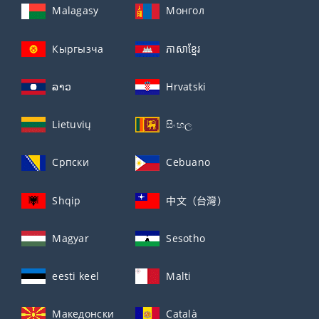
Malagasy
Монгол
Кыргызча
ភាសាខ្មែរ
ລາວ
Hrvatski
Lietuvių
සිංහල
Српски
Cebuano
Shqip
中文（台灣）
Magyar
Sesotho
eesti keel
Malti
Македонски
Català