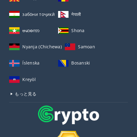
забо́ни тоҷикӣ́
नेपाली
ဗမာစကာ
Shona
Nyanja (Chichewa)
Samoan
Íslenska
Bosanski
Kreyòl
もっと見る