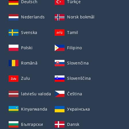
Deutsch
Türkçe
Nederlands
Norsk bokmål
Svenska
Tamil
Polski
Filipino
Română
Slovenčina
Zulu
Slovenščina
latviešu valoda
Čeština
Kinyarwanda
Українська
Български
Dansk