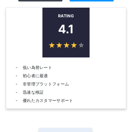
RATING
4.1
☆
★
☆
★
☆
★
☆
★
☆
★
低い為替レート
初心者に最適
非管理プラットフォーム
迅速な検証
優れたカスタマーサポート