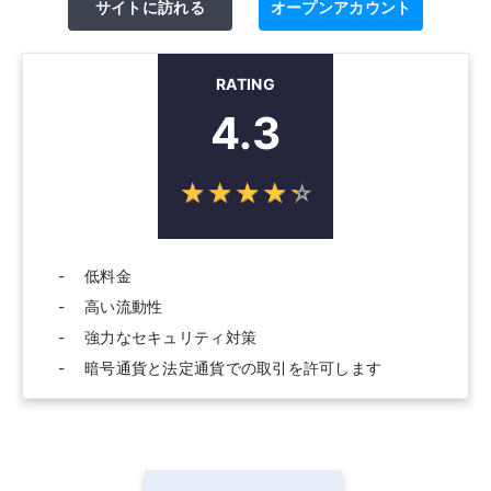
サイトに訪れる
オープンアカウント
RATING
4.3
☆
★
☆
★
☆
★
☆
★
☆
★
低料金
高い流動性
強力なセキュリティ対策
暗号通貨と法定通貨での取引を許可します