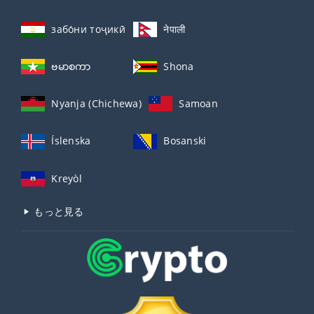
забо́ни тоҷикӣ́
नेपाली
ဗမာစကာ
Shona
Nyanja (Chichewa)
Samoan
Íslenska
Bosanski
Kreyòl
もっと見る