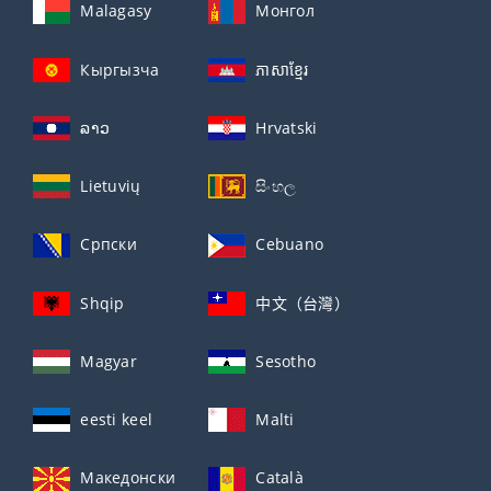
Malagasy
Монгол
Кыргызча
ភាសាខ្មែរ
ລາວ
Hrvatski
Lietuvių
සිංහල
Српски
Cebuano
Shqip
中文（台灣）
Magyar
Sesotho
eesti keel
Malti
Македонски
Català