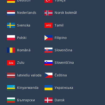
Deutsch
Türkçe
Nederlands
Norsk bokmål
Svenska
Tamil
Polski
Filipino
Română
Slovenčina
Zulu
Slovenščina
latviešu valoda
Čeština
Kinyarwanda
Українська
Български
Dansk