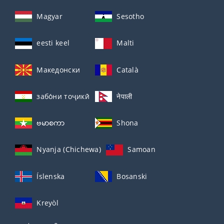
Magyar
Sesotho
eesti keel
Malti
Македонски
Català
забо́ни тоҷикӣ́
नेपाली
ဗမာစကာ
Shona
Nyanja (Chichewa)
Samoan
Íslenska
Bosanski
Kreyòl