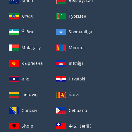
Maori
Беларуская
አማርኛ
Туркмен
Ўзбек
Soomaaliga
Malagasy
Монгол
Кыргызча
ភាសាខ្មែរ
ລາວ
Hrvatski
Lietuvių
සිංහල
Српски
Cebuano
Shqip
中文（台灣）