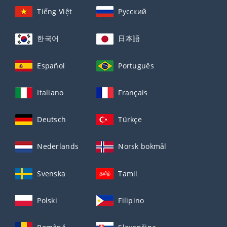
Tiếng Việt
Русский
한국어
日本語
Español
Português
Italiano
Français
Deutsch
Türkçe
Nederlands
Norsk bokmål
Svenska
Tamil
Polski
Filipino