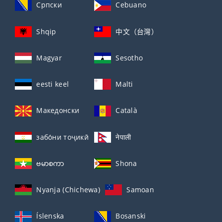
Српски
Cebuano
Shqip
中文（台灣）
Magyar
Sesotho
eesti keel
Malti
Македонски
Català
забо́ни тоҷикӣ́
नेपाली
ဗမာစကာ
Shona
Nyanja (Chichewa)
Samoan
Íslenska
Bosanski