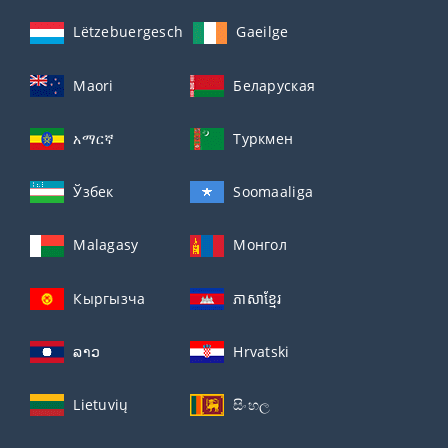
Lëtzebuergesch
Gaeilge
Maori
Беларуская
አማርኛ
Туркмен
Ўзбек
Soomaaliga
Malagasy
Монгол
Кыргызча
ភាសាខ្មែរ
ລາວ
Hrvatski
Lietuvių
සිංහල