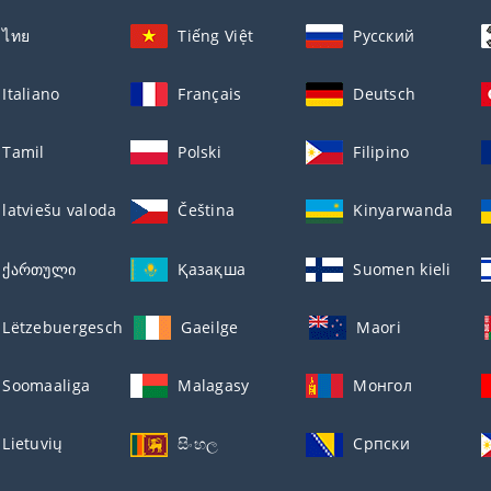
ไทย
Tiếng Việt
Русский
Italiano
Français
Deutsch
Tamil
Polski
Filipino
latviešu valoda
Čeština
Kinyarwanda
ქართული
Қазақша
Suomen kieli
Lëtzebuergesch
Gaeilge
Maori
Soomaaliga
Malagasy
Монгол
Lietuvių
සිංහල
Српски