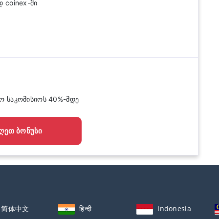
 coinex-ში
რო საკომისიოს 40%-მდე
ᲦᲔᲗ ᲑᲝᲜᲣᲡᲘ
简体中文
हिन्दी
Indonesia