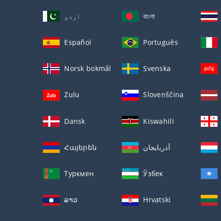
اردو
বাংলা
Español
Português
Norsk bokmål
Svenska
Zulu
Slovenščina
Dansk
Kiswahili
Հայերեն
آذربايجان
Туркмен
Ўзбек
ລາວ
Hrvatski