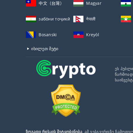
中文（台灣）
Magyar
забо́ни тоҷикӣ́
नेपाली
Bosanski
Kreyòl
იხილეთ მეტი
ეს პუბლი
წარმოად
საინვეს
ზოგადი რისკის შეტყობინება
: ამ ვებგვერდზე ჩამოთვ