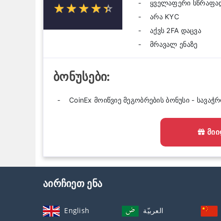
ყველაფერი სწრაფად
☆
★
☆
★
☆
★
☆
★
☆
★
არა KYC
აქვს 2FA დაცვა
მრავალ ენაზე
ბონუსები:
CoinEx მოიწვიე მეგობრების ბონუსი - სავაჭ
ᲛᲘᲘ
აირჩიეთ ენა
English
العربيّة