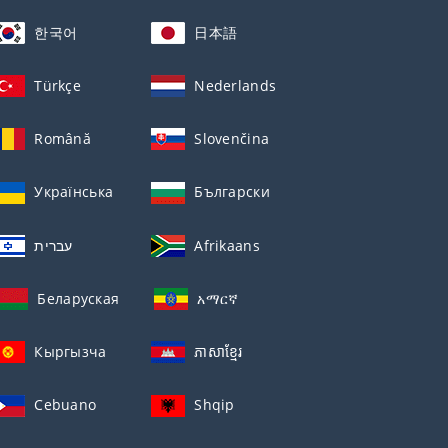
한국어
日本語
Türkçe
Nederlands
Română
Slovenčina
Українська
Български
עברית
Afrikaans
Беларуская
አማርኛ
Кыргызча
ភាសាខ្មែរ
Cebuano
Shqip