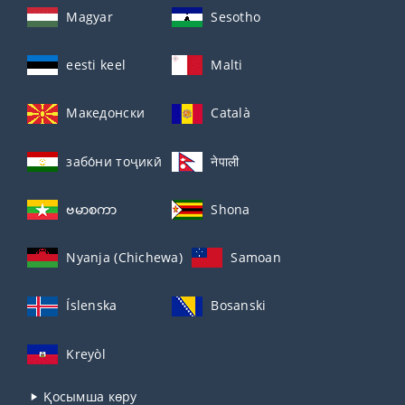
Magyar
Sesotho
eesti keel
Malti
Македонски
Català
забо́ни тоҷикӣ́
नेपाली
ဗမာစကာ
Shona
Nyanja (Chichewa)
Samoan
Íslenska
Bosanski
Kreyòl
Қосымша көру