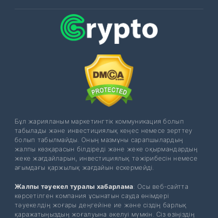
Бұл жарияланым маркетингтік коммуникация болып
табылады және инвестициялық кеңес немесе зерттеу
болып табылмайды. Оның мазмұны сарапшылардың
жалпы көзқарасын білдіреді және жеке оқырмандардың
жеке жағдайларын, инвестициялық тәжірибесін немесе
ағымдағы қаржылық жағдайын ескермейді.
Жалпы тәуекел туралы хабарлама
: Осы веб-сайтта
көрсетілген компания ұсынатын сауда өнімдері
тәуекелдің жоғары деңгейіне ие және сіздің барлық
қаражатыңыздың жоғалуына әкелуі мүмкін. Сіз өзіңіздің