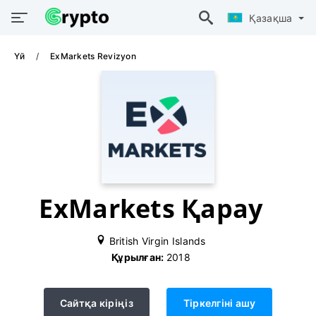
Қазақша
Үй
ExMarkets Revizyon
ExMarkets Қарау
British Virgin Islands
Құрылған:
2018
Сайтқа кіріңіз
Тіркелгіні ашу