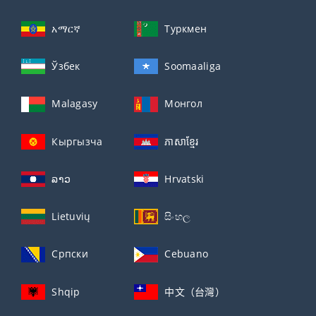
አማርኛ
Туркмен
Ўзбек
Soomaaliga
Malagasy
Монгол
Кыргызча
ភាសាខ្មែរ
ລາວ
Hrvatski
Lietuvių
සිංහල
Српски
Cebuano
Shqip
中文（台灣）