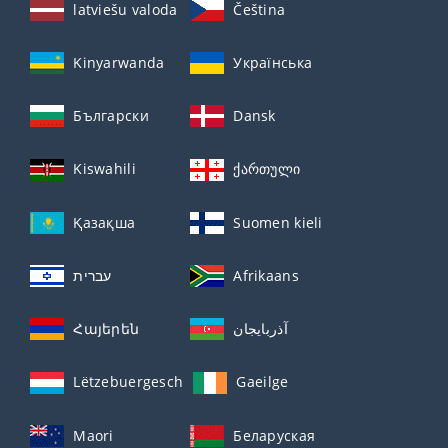
latviešu valoda
Čeština
Kinyarwanda
Українська
Български
Dansk
Kiswahili
ქართული
Қазақша
Suomen kieli
עברית
Afrikaans
Հայերեն
آذربايجان
Lëtzebuergesch
Gaeilge
Maori
Беларуская