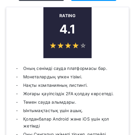
RATING
4.1
☆
★
☆
★
☆
★
☆
★
☆
★
Оның сенімді сауда платформасы бар.
Монеталардың үлкен тізімі.
Нақты компанияның листингі.
Жоғары қауіпсіздік 2FA қолдау көрсетеді.
Төмен сауда алымдары.
Ынтымақтастық үшін ашық.
Қолданбалар Android және iOS үшін қол
жетімді
Оны Сингапур үкіметі тіркеп, реттейді