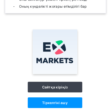
Оның күнделікті жоғары өтімділігі бар
Сайтқа кіріңіз
Тіркелгіні ашу