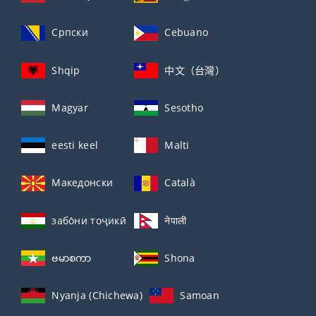
Српски
Cebuano
Shqip
中文（台灣）
Magyar
Sesotho
eesti keel
Malti
Македонски
Català
забо́ни тоҷикӣ́
नेपाली
ဗမာစကာ
Shona
Nyanja (Chichewa)
Samoan