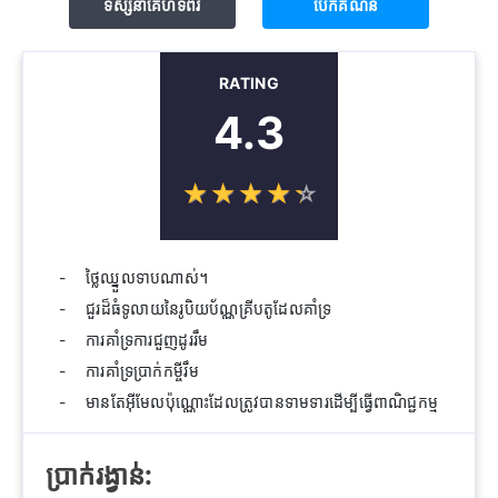
ទស្សនាគេហទំព័រ
បើក​គណនី
RATING
4.3
☆
★
☆
★
☆
★
☆
★
☆
★
ថ្លៃឈ្នួលទាបណាស់។
ជួរដ៏ធំទូលាយនៃរូបិយប័ណ្ណគ្រីបតូដែលគាំទ្រ
ការគាំទ្រការជួញដូររឹម
ការគាំទ្រប្រាក់កម្ចីរឹម
មានតែអ៊ីមែលប៉ុណ្ណោះដែលត្រូវបានទាមទារដើម្បីធ្វើពាណិជ្ជកម្ម
ប្រាក់រង្វាន់: