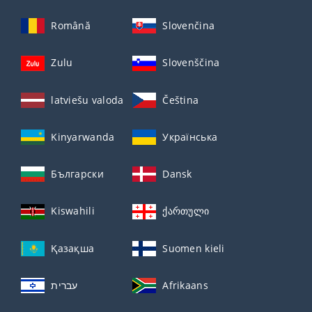
Română
Slovenčina
Zulu
Slovenščina
latviešu valoda
Čeština
Kinyarwanda
Українська
Български
Dansk
Kiswahili
ქართული
Қазақша
Suomen kieli
עברית
Afrikaans