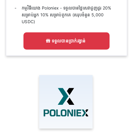
កម្មវិធីយោង Poloniex - ទទួលបានថ្លៃសេវាជួញដូរ 20%
សម្រាប់អ្នក 10% សម្រាប់ពួកគេ (សរុបចំនួន 5,000
USDC)
ទទួលបានប្រាក់រង្វាន់