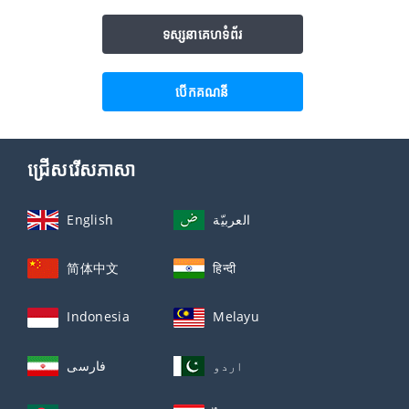
ទស្សនាគេហទំព័រ
បើក​គណនី
ជ្រើសរើសភាសា
English
العربيّة
简体中文
हिन्दी
Indonesia
Melayu
اردو
فارسی