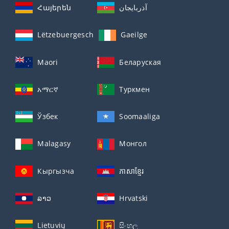
Հայերեն
آذربايجان
Lëtzebuergesch
Gaeilge
Maori
Беларуская
አማርኛ
Туркмен
Ўзбек
Soomaaliga
Malagasy
Монгол
Кыргызча
ភាសាខ្មែរ
ລາວ
Hrvatski
Lietuvių
සිංහල