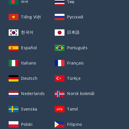
বাংলা
ไทย
Tiếng Việt
Русский
한국어
日本語
Español
Português
Italiano
Français
Deutsch
Türkçe
Nederlands
Norsk bokmål
Svenska
Tamil
Polski
Filipino