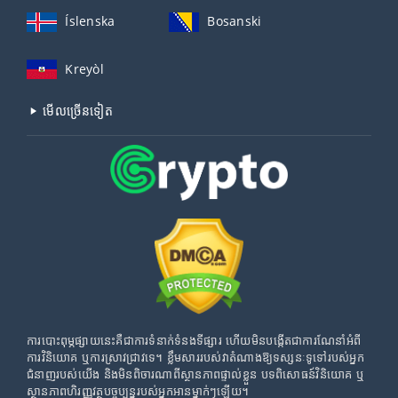
Íslenska
Bosanski
Kreyòl
មើល​ច្រើន​ទៀត
ការបោះពុម្ភផ្សាយនេះគឺជាការទំនាក់ទំនងទីផ្សារ ហើយមិនបង្កើតជាការណែនាំអំពី
ការវិនិយោគ ឬការស្រាវជ្រាវទេ។ ខ្លឹមសាររបស់វាតំណាងឱ្យទស្សនៈទូទៅរបស់អ្នក
ជំនាញរបស់យើង និងមិនពិចារណាពីស្ថានភាពផ្ទាល់ខ្លួន បទពិសោធន៍វិនិយោគ ឬ
ស្ថានភាពហិរញ្ញវត្ថុបច្ចុប្បន្នរបស់អ្នកអានម្នាក់ៗឡើយ។