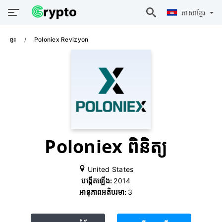
ភាសាខ្មែរ
ផ្ទះ
Poloniex Revizyon
Poloniex ពិនិត្យ
United States
បង្កើតឡើង:
2014
អានុភាពអតិបរមា:
3