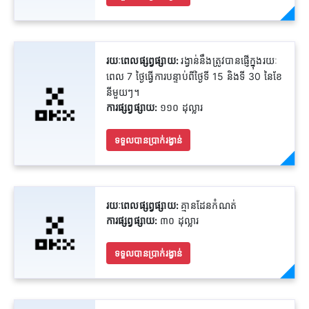
រយៈពេលផ្សព្វផ្សាយ:
រង្វាន់នឹងត្រូវបានផ្ញើក្នុងរយៈ
ពេល 7 ថ្ងៃធ្វើការបន្ទាប់ពីថ្ងៃទី 15 និងទី 30 នៃខែ
នីមួយៗ។
ការផ្សព្វផ្សាយ:
១១០ ដុល្លារ
ទទួលបានប្រាក់រង្វាន់
រយៈពេលផ្សព្វផ្សាយ:
គ្មានដែនកំណត់
ការផ្សព្វផ្សាយ:
៣០ ដុល្លារ
ទទួលបានប្រាក់រង្វាន់