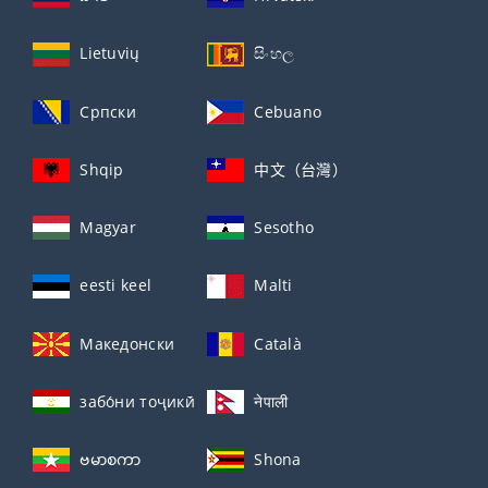
Lietuvių
සිංහල
Српски
Cebuano
Shqip
中文（台灣）
Magyar
Sesotho
eesti keel
Malti
Македонски
Català
забо́ни тоҷикӣ́
नेपाली
ဗမာစကာ
Shona