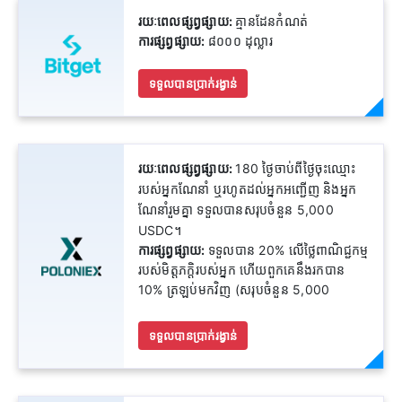
រយៈពេលផ្សព្វផ្សាយ:
គ្មានដែនកំណត់
ការផ្សព្វផ្សាយ:
៨០០០ ដុល្លារ
ទទួលបានប្រាក់រង្វាន់
រយៈពេលផ្សព្វផ្សាយ:
180 ថ្ងៃចាប់ពីថ្ងៃចុះឈ្មោះ
របស់អ្នកណែនាំ ឬរហូតដល់អ្នកអញ្ជើញ និងអ្នក
ណែនាំរួមគ្នា ទទួលបានសរុបចំនួន 5,000
USDC។
ការផ្សព្វផ្សាយ:
ទទួលបាន 20% លើថ្លៃពាណិជ្ជកម្ម
របស់មិត្តភក្តិរបស់អ្នក ហើយពួកគេនឹងរកបាន
10% ត្រឡប់មកវិញ (សរុបចំនួន 5,000
USDC)
ទទួលបានប្រាក់រង្វាន់