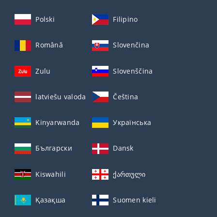
Polski
Filipino
Română
Slovenčina
Zulu
Slovenščina
latviešu valoda
Čeština
Kinyarwanda
Українська
Български
Dansk
Kiswahili
ქართული
Қазақша
Suomen kieli