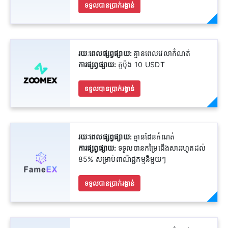
ទទួលបានប្រាក់រង្វាន់
រយៈពេលផ្សព្វផ្សាយ:
គ្មានពេលវេលាកំណត់
ការផ្សព្វផ្សាយ:
គូប៉ុង 10 USDT
ទទួលបានប្រាក់រង្វាន់
រយៈពេលផ្សព្វផ្សាយ:
គ្មានដែនកំណត់
ការផ្សព្វផ្សាយ:
ទទួលបានកម្រៃជើងសាររហូតដល់
85% សម្រាប់ពាណិជ្ជកម្មនីមួយៗ
ទទួលបានប្រាក់រង្វាន់