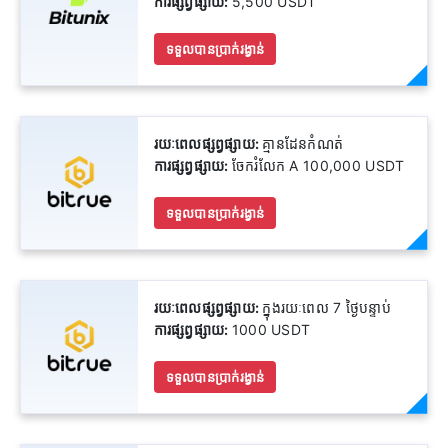
ការផ្សព្វផ្សាយ:
5,500 USDT
ទទួលបានប្រាក់រង្វាន់
រយៈពេលផ្សព្វផ្សាយ:
គ្មានដែនកំណត់
ការផ្សព្វផ្សាយ:
ចែករំលែក A 100,000 USDT
ទទួលបានប្រាក់រង្វាន់
រយៈពេលផ្សព្វផ្សាយ:
ក្នុងរយៈពេល 7 ថ្ងៃបន្ទាប់
ការផ្សព្វផ្សាយ:
1000 USDT
ទទួលបានប្រាក់រង្វាន់