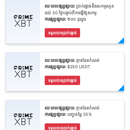
រយៈពេលផ្សព្វផ្សាយ:
ប្រាក់រង្វាន់នឹងសកម្មរហូត
ដល់ 30 ថ្ងៃបន្ទាប់ពីការធ្វើឱ្យសកម្ម
ការផ្សព្វផ្សាយ:
២០០ ដុល្លារ
ទទួលបានប្រាក់រង្វាន់
រយៈពេលផ្សព្វផ្សាយ:
គ្មានដែនកំណត់
ការផ្សព្វផ្សាយ:
$250 USDT
ទទួលបានប្រាក់រង្វាន់
រយៈពេលផ្សព្វផ្សាយ:
គ្មានដែនកំណត់
ការផ្សព្វផ្សាយ:
បញ្ចុះតម្លៃ 35%
ទទួលបានប្រាក់រង្វាន់