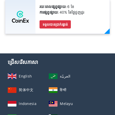
រយៈពេលផ្សព្វផ្សាយ:
6 ខែ
ការផ្សព្វផ្សាយ:
40% នៃថ្លៃជួញដូរ
ទទួលបានប្រាក់រង្វាន់
ជ្រើសរើសភាសា
English
العربيّة
简体中文
हिन्दी
Indonesia
Melayu