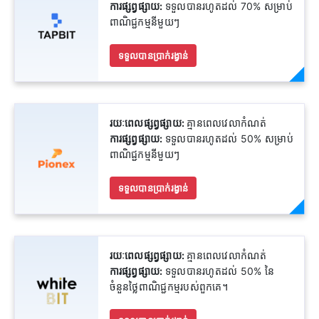
ការផ្សព្វផ្សាយ:
ទទួលបានរហូតដល់ 70% សម្រាប់
ពាណិជ្ជកម្មនីមួយៗ
ទទួលបានប្រាក់រង្វាន់
រយៈពេលផ្សព្វផ្សាយ:
គ្មានពេលវេលាកំណត់
ការផ្សព្វផ្សាយ:
ទទួលបានរហូតដល់ 50% សម្រាប់
ពាណិជ្ជកម្មនីមួយៗ
ទទួលបានប្រាក់រង្វាន់
រយៈពេលផ្សព្វផ្សាយ:
គ្មានពេលវេលាកំណត់
ការផ្សព្វផ្សាយ:
ទទួលបានរហូតដល់ 50% នៃ
ចំនួនថ្លៃពាណិជ្ជកម្មរបស់ពួកគេ។