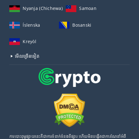
Nyanja (Chichewa)
Samoan
Íslenska
Bosanski
Kreyòl
មើល​ច្រើន​ទៀត
ការបោះពុម្ភផ្សាយនេះគឺជាការទំនាក់ទំនងទីផ្សារ ហើយមិនបង្កើតជាការណែនាំអំពី