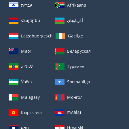
עברית
Afrikaans
Հայերեն
آذربايجان
Lëtzebuergesch
Gaeilge
Maori
Беларуская
አማርኛ
Туркмен
Ўзбек
Soomaaliga
Malagasy
Монгол
Кыргызча
ភាសាខ្មែរ
ລາວ
Hrvatski