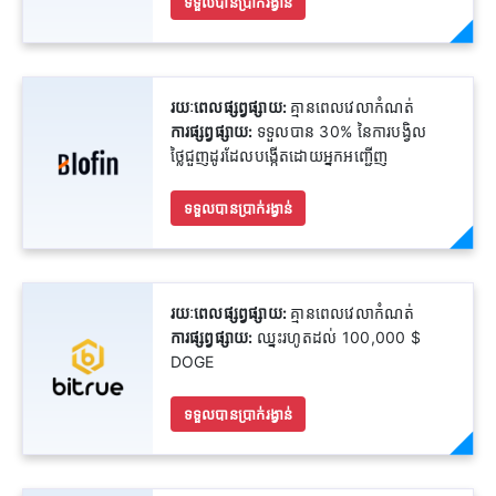
ទទួលបានប្រាក់រង្វាន់
រយៈពេលផ្សព្វផ្សាយ:
គ្មានពេលវេលាកំណត់
ការផ្សព្វផ្សាយ:
ទទួលបាន 30% នៃការបង្វិល
ថ្លៃជួញដូរដែលបង្កើតដោយអ្នកអញ្ជើញ
ទទួលបានប្រាក់រង្វាន់
រយៈពេលផ្សព្វផ្សាយ:
គ្មានពេលវេលាកំណត់
ការផ្សព្វផ្សាយ:
ឈ្នះរហូតដល់ 100,000 $
DOGE
ទទួលបានប្រាក់រង្វាន់