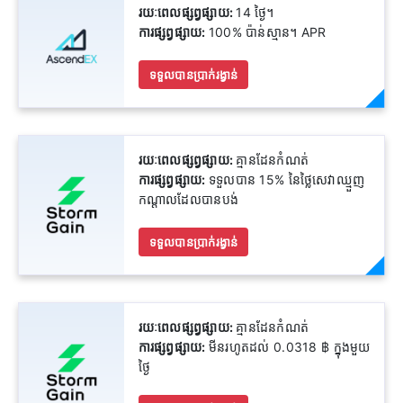
រយៈពេលផ្សព្វផ្សាយ:
14 ថ្ងៃ។
ការផ្សព្វផ្សាយ:
100% ប៉ាន់ស្មាន។ APR
ទទួលបានប្រាក់រង្វាន់
រយៈពេលផ្សព្វផ្សាយ:
គ្មានដែនកំណត់
ការផ្សព្វផ្សាយ:
ទទួលបាន 15% នៃថ្លៃសេវាឈ្មួញ
កណ្តាលដែលបានបង់
ទទួលបានប្រាក់រង្វាន់
រយៈពេលផ្សព្វផ្សាយ:
គ្មានដែនកំណត់
ការផ្សព្វផ្សាយ:
មីនរហូតដល់ 0.0318 ฿ ក្នុងមួយ
ថ្ងៃ