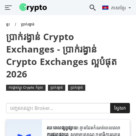
ភាសាខ្មែរ
ផ្ទះ
ប្រាក់រង្វាន់
ប្រាក់រង្វាន់ Crypto
Exchanges - ប្រាក់រង្វាន់
Crypto Exchanges ល្អបំផុត
2026
ការផ្លាស់ប្តូរ Crypto កំពូល
ប្រាក់រង្វាន់
ប្រាក់រង្វាន់
ស្វែងរក
រយៈពេលផ្សព្វផ្សាយ:
គ្មានដែនកំណត់ពេលវេលា
ការផ្សព្វផ្សាយ:
សមាមាត្រគណៈកម្មាធិការឈាន