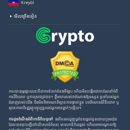
Kreyòl
មើល​ច្រើន​ទៀត
ការបោះពុម្ភផ្សាយនេះគឺជាការទំនាក់ទំនងទីផ្សារ ហើយមិនបង្កើតជាការណែនាំអំពី
ការវិនិយោគ ឬការស្រាវជ្រាវទេ។ ខ្លឹមសាររបស់វាតំណាងឱ្យទស្សនៈទូទៅរបស់អ្នក
ជំនាញរបស់យើង និងមិនពិចារណាពីស្ថានភាពផ្ទាល់ខ្លួន បទពិសោធន៍វិនិយោគ ឬ
ស្ថានភាពហិរញ្ញវត្ថុបច្ចុប្បន្នរបស់អ្នកអានម្នាក់ៗឡើយ។
ការជូនដំណឹងអំពីហានិភ័យទូទៅ
: ផលិតផលជួញដូរដែលផ្តល់ជូនដោយក្រុមហ៊ុន
ដែលបានចុះបញ្ជីនៅលើគេហទំព័រនេះ មានហានិភ័យខ្ពស់ ហើយអាចបណ្តាលឱ្យ