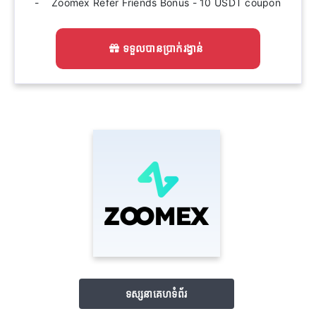
Zoomex Refer Friends Bonus - 10 USDT coupon
ទទួលបានប្រាក់រង្វាន់
ទស្សនាគេហទំព័រ