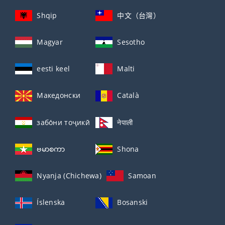
Shqip
中文（台灣）
Magyar
Sesotho
eesti keel
Malti
Македонски
Català
забо́ни тоҷикӣ́
नेपाली
ဗမာစကာ
Shona
Nyanja (Chichewa)
Samoan
Íslenska
Bosanski