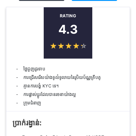
RATING
4.3
☆
★
☆
★
☆
★
☆
★
☆
★
ថ្លៃជួញដូរទាប
ការជ្រើសរើសយ៉ាងទូលំទូលាយនៃរូបិយប័ណ្ណគ្រីបតូ
គ្មានការបង្ខំ KYC ទេ។
ការផ្លាស់ប្តូរដែលបានរចនាយ៉ាងល្អ
ក្រុមជំនាញ
ប្រាក់រង្វាន់: