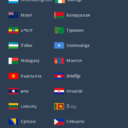
Maori
Беларуская
አማርኛ
Туркмен
Ўзбек
Soomaaliga
Malagasy
Монгол
Кыргызча
ភាសាខ្មែរ
ລາວ
Hrvatski
Lietuvių
සිංහල
Српски
Cebuano