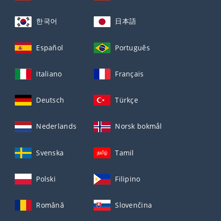
한국어
日本語
Español
Português
Italiano
Français
Deutsch
Türkçe
Nederlands
Norsk bokmål
Svenska
Tamil
Polski
Filipino
Română
Slovenčina