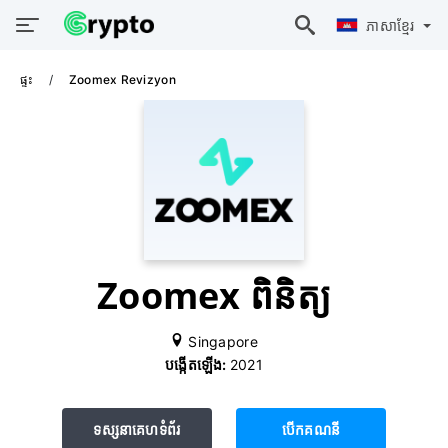
ភាសាខ្មែរ
ផ្ទះ
Zoomex Revizyon
Zoomex ពិនិត្យ
Singapore
បង្កើតឡើង:
2021
ទស្សនាគេហទំព័រ
បើក​គណនី