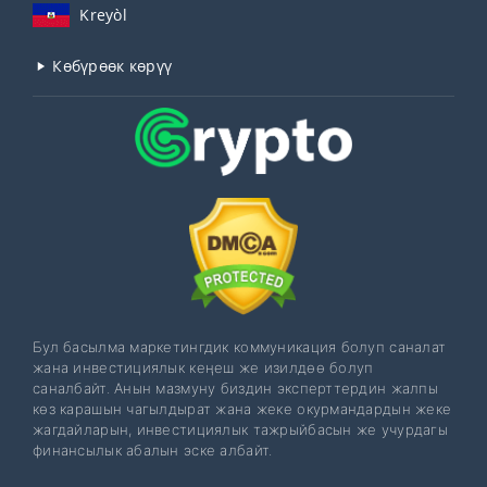
Kreyòl
Көбүрөөк көрүү
Бул басылма маркетингдик коммуникация болуп саналат
жана инвестициялык кеңеш же изилдөө болуп
саналбайт. Анын мазмуну биздин эксперттердин жалпы
көз карашын чагылдырат жана жеке окурмандардын жеке
жагдайларын, инвестициялык тажрыйбасын же учурдагы
финансылык абалын эске албайт.