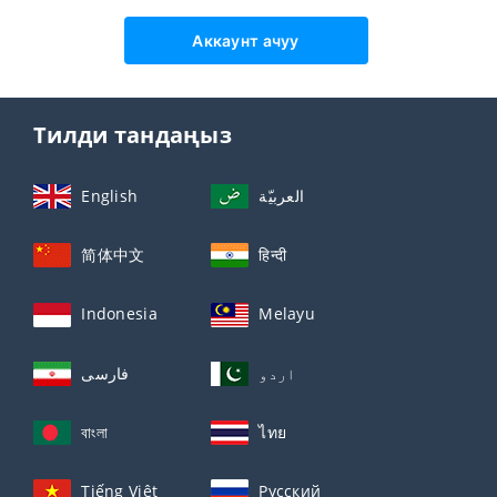
Аккаунт ачуу
Тилди тандаңыз
English
العربيّة
简体中文
हिन्दी
Indonesia
Melayu
اردو
فارسی
বাংলা
ไทย
Tiếng Việt
Русский