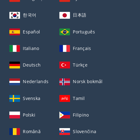
한국어
日本語
Español
Português
Italiano
Français
Deutsch
Türkçe
Nederlands
Norsk bokmål
Svenska
Tamil
Polski
Filipino
Română
Slovenčina