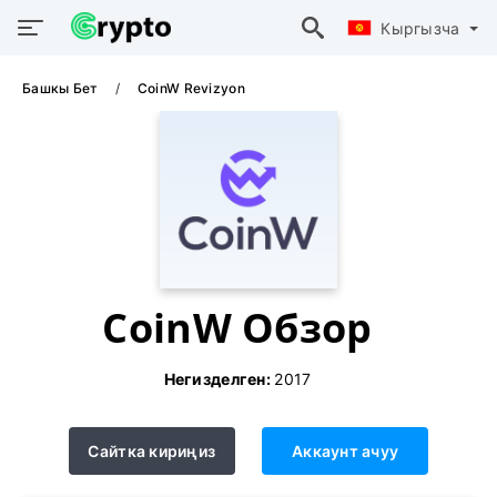
Кыргызча
Башкы Бет
CoinW Revizyon
CoinW Обзор
Негизделген:
2017
Сайтка кириңиз
Аккаунт ачуу