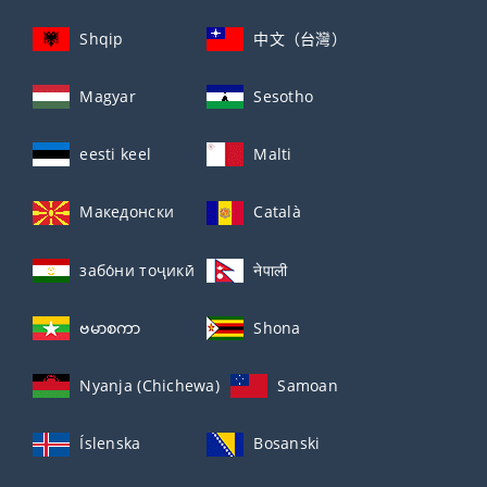
Shqip
中文（台灣）
Magyar
Sesotho
eesti keel
Malti
Македонски
Català
забо́ни тоҷикӣ́
नेपाली
ဗမာစကာ
Shona
Nyanja (Chichewa)
Samoan
Íslenska
Bosanski