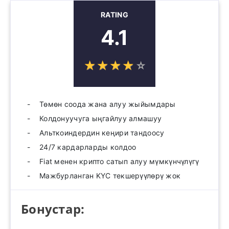
RATING
4.1
☆
★
☆
★
☆
★
☆
★
☆
★
Төмөн соода жана алуу жыйымдары
Колдонуучуга ыңгайлуу алмашуу
Альткоиндердин кеңири тандоосу
24/7 кардарларды колдоо
Fiat менен крипто сатып алуу мүмкүнчүлүгү
Мажбурланган KYC текшерүүлөрү жок
Бонустар: