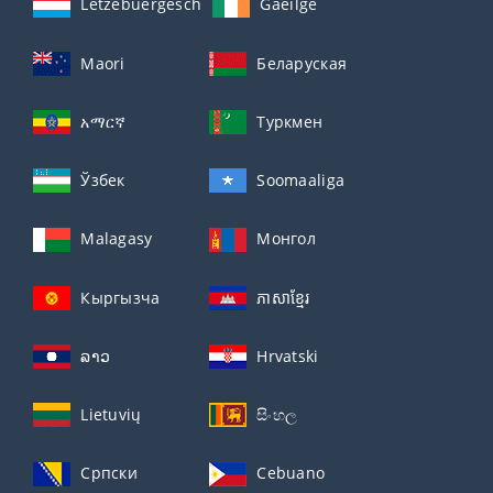
Lëtzebuergesch
Gaeilge
Maori
Беларуская
አማርኛ
Туркмен
Ўзбек
Soomaaliga
Malagasy
Монгол
Кыргызча
ភាសាខ្មែរ
ລາວ
Hrvatski
Lietuvių
සිංහල
Српски
Cebuano