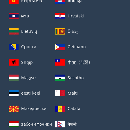
Кыргызча
ភាសាខ្មែរ
ລາວ
Hrvatski
Lietuvių
සිංහල
Српски
Cebuano
Shqip
中文（台灣）
Magyar
Sesotho
eesti keel
Malti
Македонски
Català
забо́ни тоҷикӣ́
नेपाली