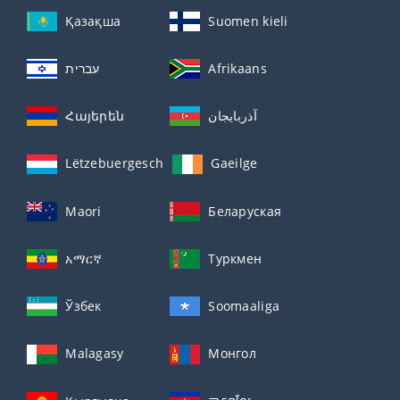
Қазақша
Suomen kieli
עברית
Afrikaans
Հայերեն
آذربايجان
Lëtzebuergesch
Gaeilge
Maori
Беларуская
አማርኛ
Туркмен
Ўзбек
Soomaaliga
Malagasy
Монгол