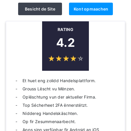
Besicht de Site
Kont opmaachen
RATING
4.2
☆
★
☆
★
☆
★
☆
★
☆
★
Et huet eng zolidd Handelsplattform.
Grouss Lëscht vu Mënzen.
Oplëschtung vun der aktueller Firma.
Top Sécherheet 2FA ënnerstëtzt.
Niddereg Handelskäschten.
Op fir Zesummenaarbecht.
Apps sinn verfügbar fir Android an iOS