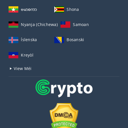
ဗမာစကာ
Shona
Nyanja (Chichewa)
Samoan
Íslenska
Bosanski
Kreyòl
View Méi