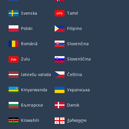
Svenska
Tamil
Polski
Filipino
Română
Slovenčina
Zulu
Slovenščina
latviešu valoda
Čeština
Kinyarwanda
Українська
Български
Dansk
Kiswahili
ქართული