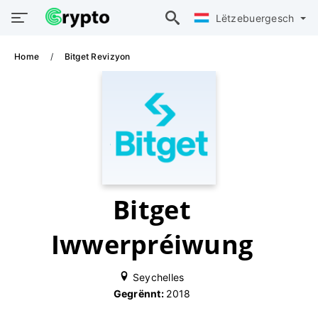
Lëtzebuergesch
Home
Bitget Revizyon
Bitget
Iwwerpréiwung
Seychelles
Gegrënnt:
2018