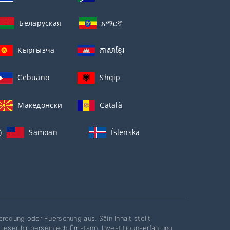
Беларуская
አማርኛ
Кыргызча
ភាសាខ្មែរ
Cebuano
Shqip
Македонски
Català
)
Samoan
Íslenska
rodung oder Fuerschung aus. Säin Inhalt stellt
ieser hir perséinlech Ëmstänn, Investitiounserfahrung