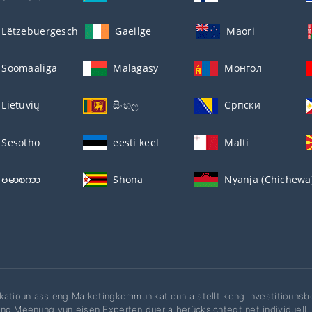
Lëtzebuergesch
Gaeilge
Maori
Soomaaliga
Malagasy
Монгол
Lietuvių
සිංහල
Српски
Sesotho
eesti keel
Malti
ဗမာစကာ
Shona
Nyanja (Chichewa
katioun ass eng Marketingkommunikatioun a stellt keng Investitiounsbe
ng Meenung vun eisen Experten duer a berücksichtegt net individuell L