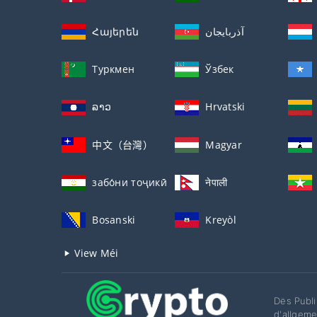
Հայերեն
آذربايجان
Туркмен
Ўзбек
ລາວ
Hrvatski
中文（台灣）
Magyar
забо́ни тоҷикӣ́
नेपाली
Bosanski
Kreyòl
View Méi
Dës Publi
d'allgeme