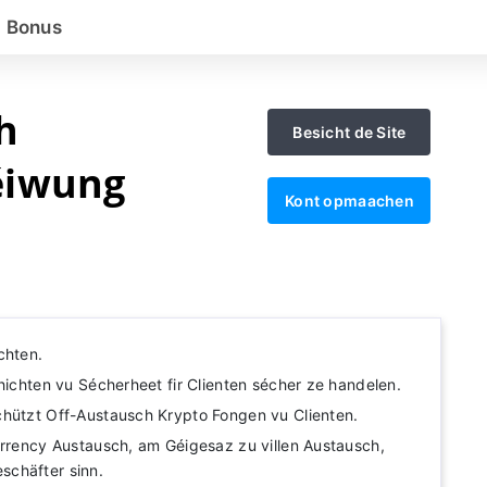
Bonus
h
Besicht de Site
éiwung
Kont opmaachen
chten.
hichten vu Sécherheet fir Clienten sécher ze handelen.
hützt Off-Austausch Krypto Fongen vu Clienten.
urrency Austausch, am Géigesaz zu villen Austausch,
chäfter sinn.