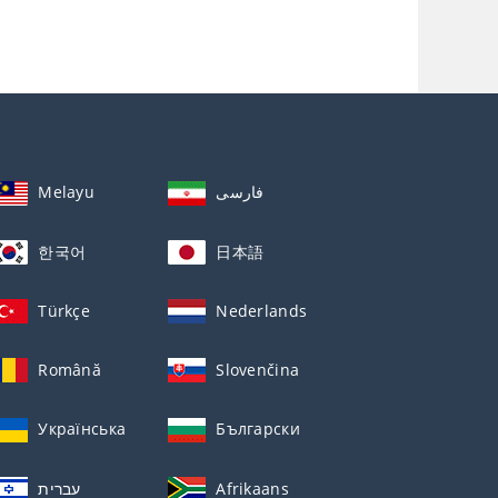
Melayu
فارسی
한국어
日本語
Türkçe
Nederlands
Română
Slovenčina
Українська
Български
עברית
Afrikaans