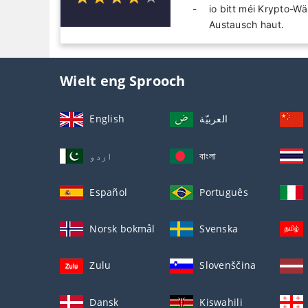
io bitt méi Krypto-W
Austausch haut.
Wielt eng Sprooch
English
العربيّة
اردو
বাংলা
Español
Português
Norsk bokmål
Svenska
Zulu
Slovenščina
Dansk
Kiswahili