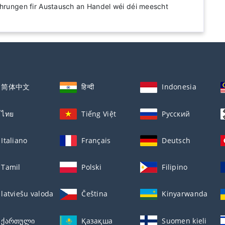
ährungen fir Austausch an Handel wéi déi meescht
简体中文
हिन्दी
Indonesia
ไทย
Tiếng Việt
Русский
Italiano
Français
Deutsch
Tamil
Polski
Filipino
latviešu valoda
Čeština
Kinyarwanda
ქართული
Қазақша
Suomen kieli