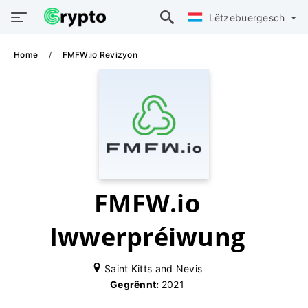
Lëtzebuergesch
Home
FMFW.io Revizyon
FMFW.io
Iwwerpréiwung
Saint Kitts and Nevis
Gegrënnt:
2021