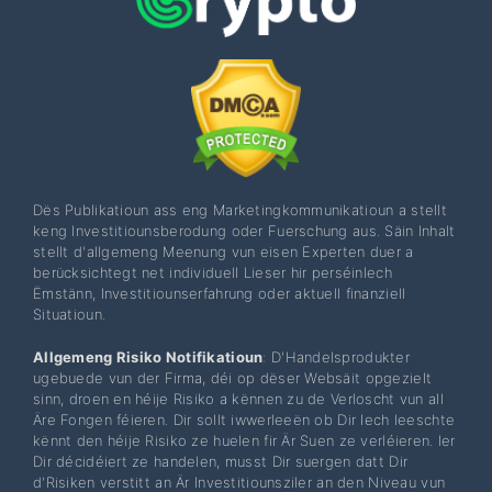
Dës Publikatioun ass eng Marketingkommunikatioun a stellt
keng Investitiounsberodung oder Fuerschung aus. Säin Inhalt
stellt d'allgemeng Meenung vun eisen Experten duer a
berücksichtegt net individuell Lieser hir perséinlech
Ëmstänn, Investitiounserfahrung oder aktuell finanziell
Situatioun.
Allgemeng Risiko Notifikatioun
: D'Handelsprodukter
ugebuede vun der Firma, déi op dëser Websäit opgezielt
sinn, droen en héije Risiko a kënnen zu de Verloscht vun all
Äre Fongen féieren. Dir sollt iwwerleeën ob Dir Iech leeschte
kënnt den héije Risiko ze huelen fir Är Suen ze verléieren. Ier
Dir décidéiert ze handelen, musst Dir suergen datt Dir
d'Risiken verstitt an Är Investitiounsziler an den Niveau vun