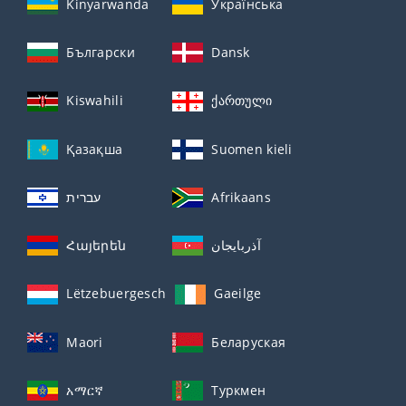
Kinyarwanda
Українська
Български
Dansk
Kiswahili
ქართული
Қазақша
Suomen kieli
עברית
Afrikaans
Հայերեն
آذربايجان
Lëtzebuergesch
Gaeilge
Maori
Беларуская
አማርኛ
Туркмен