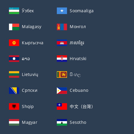
Ўзбек
Soomaaliga
Malagasy
Монгол
Кыргызча
ភាសាខ្មែរ
ລາວ
Hrvatski
Lietuvių
සිංහල
Српски
Cebuano
Shqip
中文（台灣）
Magyar
Sesotho