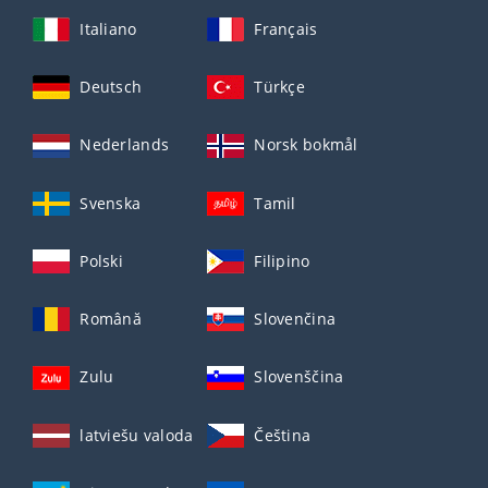
Italiano
Français
Deutsch
Türkçe
Nederlands
Norsk bokmål
Svenska
Tamil
Polski
Filipino
Română
Slovenčina
Zulu
Slovenščina
latviešu valoda
Čeština