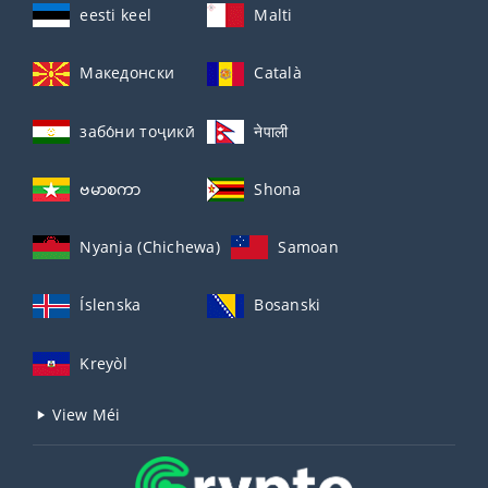
eesti keel
Malti
Македонски
Català
забо́ни тоҷикӣ́
नेपाली
ဗမာစကာ
Shona
Nyanja (Chichewa)
Samoan
Íslenska
Bosanski
Kreyòl
View Méi