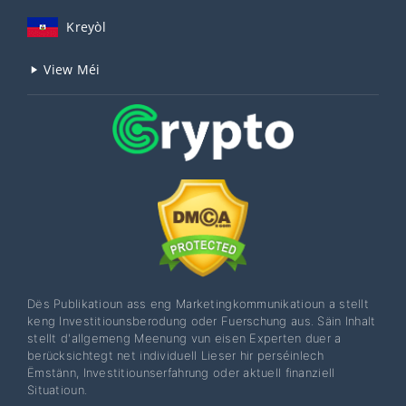
Kreyòl
View Méi
Dës Publikatioun ass eng Marketingkommunikatioun a stellt
keng Investitiounsberodung oder Fuerschung aus. Säin Inhalt
stellt d'allgemeng Meenung vun eisen Experten duer a
berücksichtegt net individuell Lieser hir perséinlech
Ëmstänn, Investitiounserfahrung oder aktuell finanziell
Situatioun.