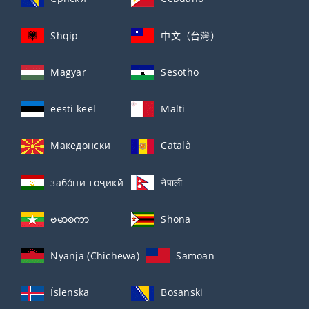
Shqip
中文（台灣）
Magyar
Sesotho
eesti keel
Malti
Македонски
Català
забо́ни тоҷикӣ́
नेपाली
ဗမာစကာ
Shona
Nyanja (Chichewa)
Samoan
Íslenska
Bosanski