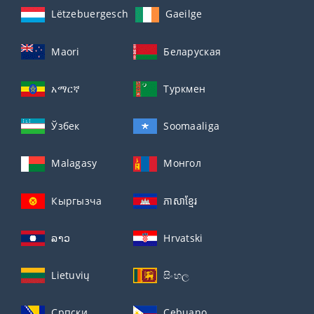
Lëtzebuergesch
Gaeilge
Maori
Беларуская
አማርኛ
Туркмен
Ўзбек
Soomaaliga
Malagasy
Монгол
Кыргызча
ភាសាខ្មែរ
ລາວ
Hrvatski
Lietuvių
සිංහල
Српски
Cebuano