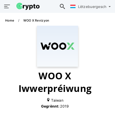
Lëtzebuergesch
Home
WOO X Revizyon
WOO X
Iwwerpréiwung
Taiwan
Gegrënnt:
2019