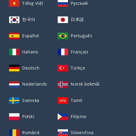
Tiếng Việt
Русский
한국어
日本語
Español
Português
Italiano
Français
Deutsch
Türkçe
Nederlands
Norsk bokmål
Svenska
Tamil
Polski
Filipino
Română
Slovenčina