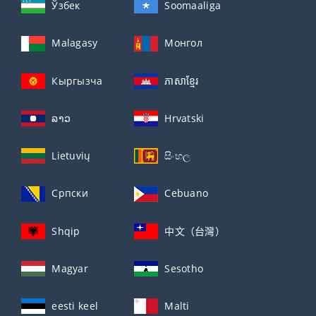
Ўзбек
Soomaaliga
Malagasy
Монгол
Кыргызча
ភាសាខ្មែរ
ລາວ
Hrvatski
Lietuvių
සිංහල
Српски
Cebuano
Shqip
中文（台灣）
Magyar
Sesotho
eesti keel
Malti