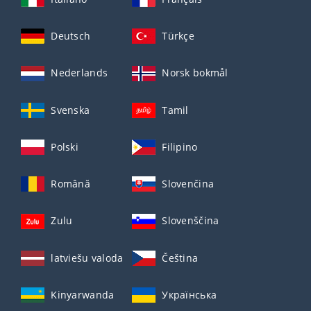
Deutsch
Türkçe
Nederlands
Norsk bokmål
Svenska
Tamil
Polski
Filipino
Română
Slovenčina
Zulu
Slovenščina
latviešu valoda
Čeština
Kinyarwanda
Українська