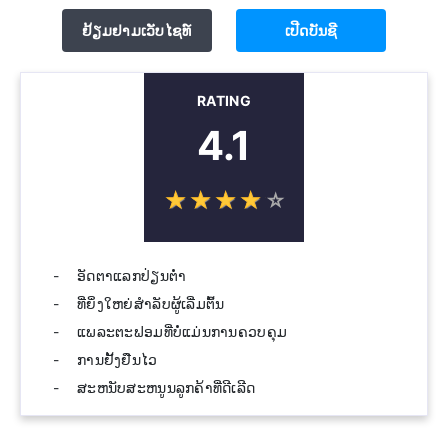
ຢ້ຽມຢາມເວັບໄຊທ໌
ເປີດບັນຊີ
RATING
4.1
☆
★
☆
★
☆
★
☆
★
☆
★
ອັດຕາແລກປ່ຽນຕໍ່າ
ທີ່ຍິ່ງໃຫຍ່ສໍາລັບຜູ້ເລີ່ມຕົ້ນ
ແພລະຕະຟອມທີ່ບໍ່ແມ່ນການຄວບຄຸມ
ການຢັ້ງຢືນໄວ
ສະຫນັບສະຫນູນລູກຄ້າທີ່ດີເລີດ