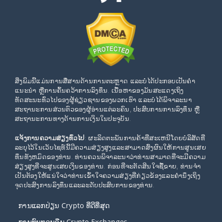
ສິ່ງພິມນີ້ແມ່ນການສື່ສານດ້ານການຕະຫຼາດ ແລະບໍ່ໄດ້ປະກອບເປັນຄໍາ
ແນະນໍາ ຫຼືການຄົ້ນຄວ້າການລົງທຶນ. ເນື້ອຫາຂອງມັນສະແດງເຖິງ
ທັດສະນະທົ່ວໄປຂອງຜູ້ຊ່ຽວຊານຂອງພວກເຮົາ ແລະບໍ່ໄດ້ພິຈາລະນາ
ສະຖານະການສ່ວນຕົວຂອງຜູ້ອ່ານແຕ່ລະຄົນ, ປະສົບການການລົງທຶນ ຫຼື
ສະຖານະການທາງດ້ານການເງິນໃນປະຈຸບັນ.
ແຈ້ງການຄວາມສ່ຽງທົ່ວໄປ
: ຜະລິດຕະພັນການຄ້າທີ່ສະເຫນີໂດຍບໍລິສັດທີ່
ລະບຸໄວ້ໃນເວັບໄຊທ໌ນີ້ມີຄວາມສ່ຽງສູງແລະສາມາດສົ່ງຜົນໃຫ້ການສູນເສຍ
ທຶນທັງຫມົດຂອງທ່ານ. ທ່ານຄວນພິຈາລະນາວ່າທ່ານສາມາດທີ່ຈະມີຄວາມ
ສ່ຽງສູງທີ່ຈະສູນເສຍເງິນຂອງທ່ານ. ກ່ອນທີ່ຈະຕັດສິນໃຈຊື້ຂາຍ, ທ່ານຈໍາ
ເປັນຕ້ອງໃຫ້ແນ່ໃຈວ່າທ່ານເຂົ້າໃຈຄວາມສ່ຽງທີ່ກ່ຽວຂ້ອງແລະຄໍານຶງເຖິງ
ຈຸດປະສົງການລົງທຶນແລະລະດັບປະສົບການຂອງທ່ານ.
ການແລກປ່ຽນ Crypto ທີ່ດີທີ່ສຸດ
ການທົບທວນຄືນ Crypto Exchanges