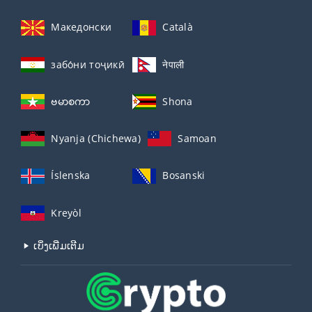
Македонски
Català
забо́ни тоҷикӣ́
नेपाली
ဗမာစကာ
Shona
Nyanja (Chichewa)
Samoan
Íslenska
Bosanski
Kreyòl
ເບິ່ງເພີ່ມເຕີມ