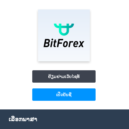
ຢ້ຽມຢາມເວັບໄຊທ໌
ເປີດບັນຊີ
ເລືອກພາສາ