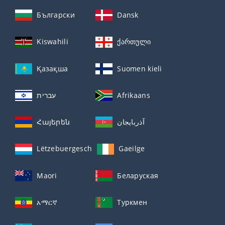
Български
Dansk
Kiswahili
ქართული
Қазақша
Suomen kieli
עברית
Afrikaans
Հայերեն
آذربايجان
Lëtzebuergesch
Gaeilge
Maori
Беларуская
አማርኛ
Туркмен