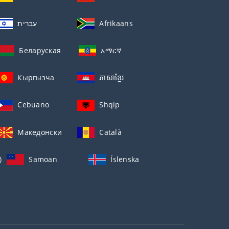
עברית
Afrikaans
Беларуская
አማርኛ
Кыргызча
ភាសាខ្មែរ
Cebuano
Shqip
Македонски
Català
)
Samoan
Íslenska