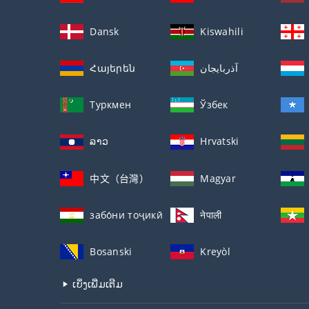
Dansk
Kiswahili
Հայերեն
آذربايجان
Туркмен
Ўзбек
ລາວ
Hrvatski
中文（台灣）
Magyar
забо́ни тоҷикӣ́
नेपाली
Bosanski
Kreyòl
ເບິ່ງເພີ່ມເຕີມ