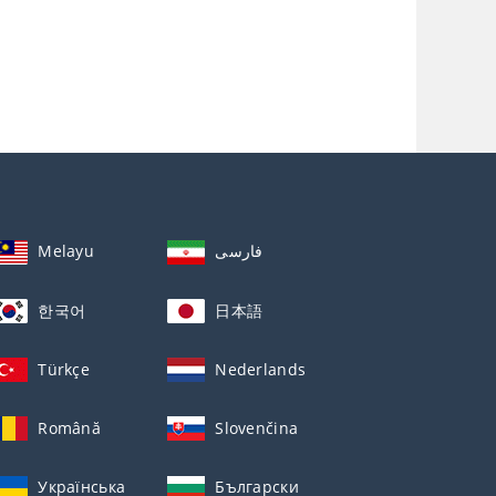
Melayu
فارسی
한국어
日本語
Türkçe
Nederlands
Română
Slovenčina
Українська
Български