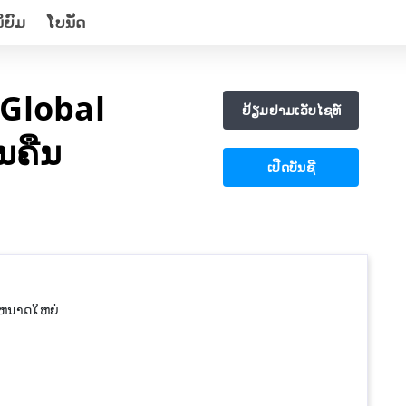
ິຍົມ
ໂບນັດ
Global
ຢ້ຽມຢາມເວັບໄຊທ໌
ນຄືນ
ເປີດບັນຊີ
ະຫນາດໃຫຍ່