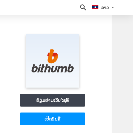
ລາວ
ລາວ
ຢ້ຽມຢາມເວັບໄຊທ໌
ເປີດບັນຊີ