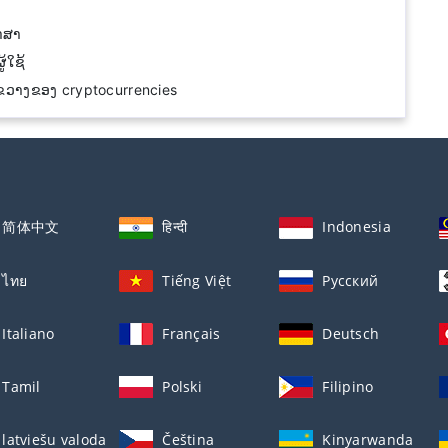
າສາ
ູ້ໃຊ້
ງຂວາງຂອງ cryptocurrencies
简体中文
हिन्दी
Indonesia
ไทย
Tiếng Việt
Русский
Italiano
Français
Deutsch
Tamil
Polski
Filipino
latviešu valoda
Čeština
Kinyarwanda