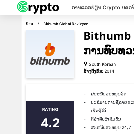
ການແລກປ່ຽນ Crypto ຍອດນ
ບ້ານ
Bithumb Global Revizyon
Bithumb 
ການທົບທວ
South Korean
ສ້າງຕັ້ງຂຶ້ນ:
2014
ສະຫນັບສະຫນູນສົດ
ປະລິມານການຊື້ຂາຍຂ
RATING
ເຊື່ອຖືໄດ້
4.2
ດີສໍາລັບຜູ້ເລີ່ມຕົ້ນ
ສະຫນັບສະຫນູນ 24/7