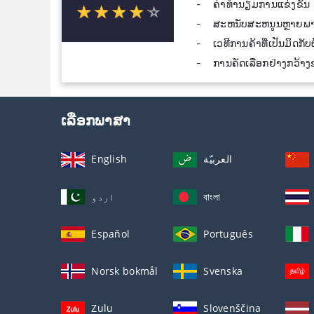
ຄ່າທໍານຽມການແຂ່ງຂັນ
☆
★
☆
★
☆
★
☆
★
☆
★
ສະຫນັບສະຫນູນຫຼາຍພ
ເວທີການຄ້າທີ່ເປັນມິດກັບຜ
ການຄັດເລືອກຢ່າງກວ້າ
ເລືອກພາສາ
English
العربيّة
اردو
বাংলা
Español
Português
Norsk bokmål
Svenska
Zulu
Slovenščina