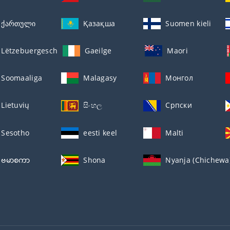
ქართული
Қазақша
Suomen kieli
Lëtzebuergesch
Gaeilge
Maori
Soomaaliga
Malagasy
Монгол
Lietuvių
සිංහල
Српски
Sesotho
eesti keel
Malti
ဗမာစကာ
Shona
Nyanja (Chichewa