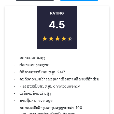
RATING
4.5
☆
★
☆
★
☆
★
☆
★
☆
★
ຄວາມປອດໄພສູງ
ປະເພດຂອງຕະຫຼາດ
ບໍລິການສະຫນັບສະຫນູນ 24/7
ລະດັບຄວາມກວ້າງຂອງທາງເລືອກການຊື້ຂາຍທີ່ສົ່ງເສີມ
Fiat ສະຫນັບສະຫນູນ cryptocurrency
ເວທີການຄ້າລະດັບສູງ
ການຊື້ຂາຍ leverage
ຂອບເຂດທີ່ກວ້າງຂວາງຂອງຫຼາຍກວ່າ 100
cryptocurrencies ສະຫນັບສະຫນູນ