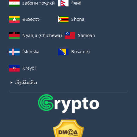
забо́ни тоҷикӣ́
नेपाली
ဗမာစကာ
Shona
Nyanja (Chichewa)
Samoan
Íslenska
Bosanski
Kreyòl
ເບິ່ງເພີ່ມເຕີມ