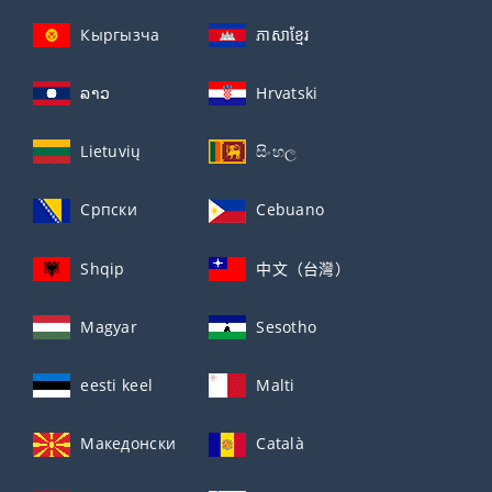
Кыргызча
ភាសាខ្មែរ
ລາວ
Hrvatski
Lietuvių
සිංහල
Српски
Cebuano
Shqip
中文（台灣）
Magyar
Sesotho
eesti keel
Malti
Македонски
Català