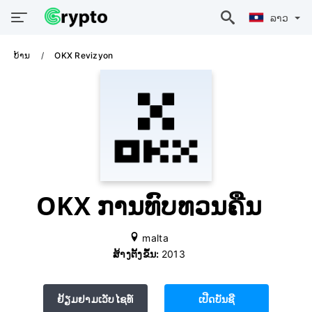
ລາວ
ບ້ານ
OKX Revizyon
OKX ການທົບທວນຄືນ
malta
ສ້າງຕັ້ງຂຶ້ນ:
2013
ຢ້ຽມຢາມເວັບໄຊທ໌
ເປີດບັນຊີ