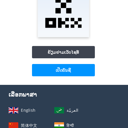
ຢ້ຽມຢາມເວັບໄຊທ໌
ເປີດບັນຊີ
ເລືອກພາສາ
English
العربيّة
简体中文
हिन्दी