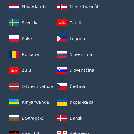
Nederlands
Norsk bokmål
Svenska
Tamil
Polski
Filipino
Română
Slovenčina
Zulu
Slovenščina
latviešu valoda
Čeština
Kinyarwanda
Українська
Български
Dansk
Kiswahili
ქართული