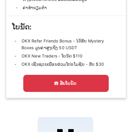
ຄ່າທຳນຽມຕໍ່າ
ໂບນັດ:
OKX Refer Friends Bonus - ໄດ້ຮັບ Mystery
Boxes ມູນຄ່າສູງເຖິງ 50 USDT
OKX New Traders - ໂບນັດ $110
OKX ເຊີນຊວນເພື່ອນຮ່ວມໂປຣໂມຊັນ - ຮັບ $30
ຮັບໂບນັດ