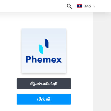
ລາວ
ລາວ
ຢ້ຽມຢາມເວັບໄຊທ໌
ເປີດບັນຊີ