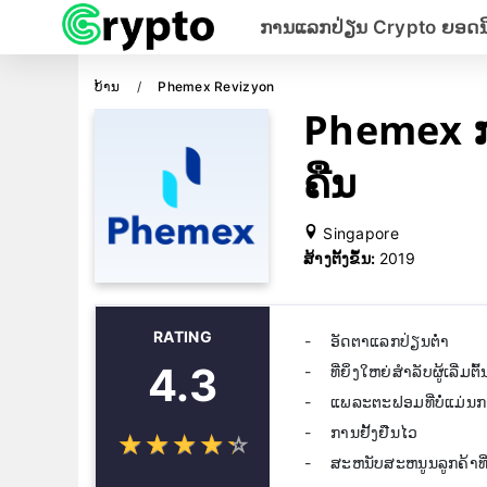
ການແລກປ່ຽນ Crypto ຍອດນ
ບ້ານ
Phemex Revizyon
Phemex 
ຄືນ
Singapore
ສ້າງຕັ້ງຂຶ້ນ:
2019
RATING
ອັດຕາແລກປ່ຽນຕໍ່າ
4.3
ທີ່ຍິ່ງໃຫຍ່ສໍາລັບຜູ້ເລີ່ມຕົ້
ແພລະຕະຟອມທີ່ບໍ່ແມ່ນ
ການຢັ້ງຢືນໄວ
☆
★
☆
★
☆
★
☆
★
☆
★
ສະຫນັບສະຫນູນລູກຄ້າທີ່