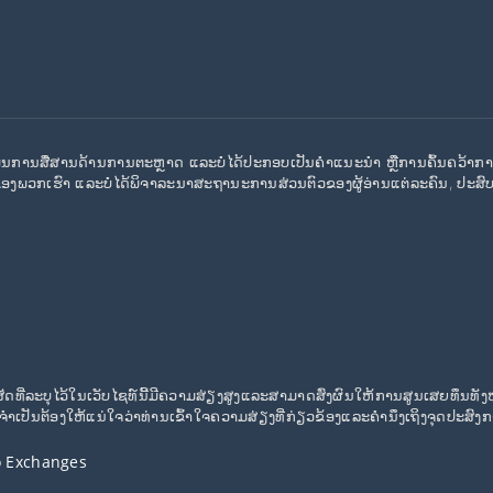
້ແມ່ນການສື່ສານດ້ານການຕະຫຼາດ ແລະບໍ່ໄດ້ປະກອບເປັນຄໍາແນະນໍາ ຫຼືການຄົ້ນຄວ້າກ
ງພວກເຮົາ ແລະບໍ່ໄດ້ພິຈາລະນາສະຖານະການສ່ວນຕົວຂອງຜູ້ອ່ານແຕ່ລະຄົນ, ປະສົ
ສັດທີ່ລະບຸໄວ້ໃນເວັບໄຊທ໌ນີ້ມີຄວາມສ່ຽງສູງແລະສາມາດສົ່ງຜົນໃຫ້ການສູນເສຍທຶນ
ານຈໍາເປັນຕ້ອງໃຫ້ແນ່ໃຈວ່າທ່ານເຂົ້າໃຈຄວາມສ່ຽງທີ່ກ່ຽວຂ້ອງແລະຄໍານຶງເຖິງຈຸດປະ
o Exchanges