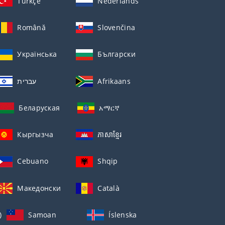
Türkçe
Nederlands
Română
Slovenčina
Українська
Български
עברית
Afrikaans
Беларуская
አማርኛ
Кыргызча
ភាសាខ្មែរ
Cebuano
Shqip
Македонски
Català
)
Samoan
Íslenska