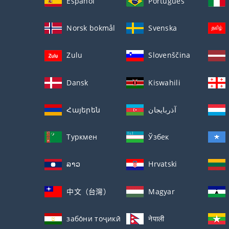
Español
Português
Norsk bokmål
Svenska
Zulu
Slovenščina
Dansk
Kiswahili
Հայերեն
آذربايجان
Туркмен
Ўзбек
ລາວ
Hrvatski
中文（台灣）
Magyar
забо́ни тоҷикӣ́
नेपाली