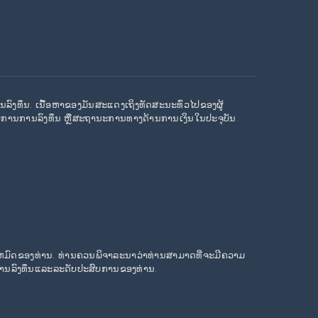
ານລົງທຶນ. ເນື້ອຫາຂອງມັນສະແດງເຖິງທັດສະນະທົ່ວໄປຂອງຜູ້
ບການການລົງທຶນ ຫຼືສະຖານະການທາງດ້ານການເງິນໃນປະຈຸບັນ.
ທັງຫມົດຂອງທ່ານ. ທ່ານຄວນພິຈາລະນາວ່າທ່ານສາມາດທີ່ຈະມີຄວາມ
ສົງການລົງທຶນແລະລະດັບປະສົບການຂອງທ່ານ.