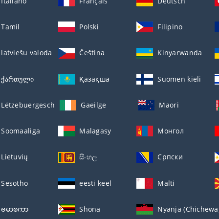
Italiano
Français
Deutsch
Tamil
Polski
Filipino
latviešu valoda
Čeština
Kinyarwanda
ქართული
Қазақша
Suomen kieli
Lëtzebuergesch
Gaeilge
Maori
Soomaaliga
Malagasy
Монгол
Lietuvių
සිංහල
Српски
Sesotho
eesti keel
Malti
ဗမာစကာ
Shona
Nyanja (Chichewa