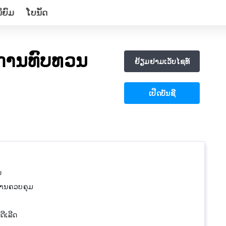
ິຍົມ
ໂບນັດ
ການທົບທວນ
ຢ້ຽມຢາມເວັບໄຊທ໌
ເປີດບັນຊີ
ນ
ການຄວບຄຸມ
ດີເລີດ