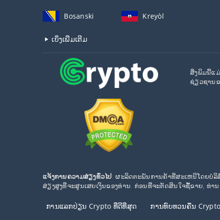
Bosanski
Kreyòl
ເບິ່ງເພີ່ມເຕີມ
ສິ່ງພິມນີ
ຊ່ຽວຊານຂອ
ແຈ້ງການຄວາມສ່ຽງທົ່ວໄປ
: ຜະລິດຕະພັນການຄ້າທີ່ສະເຫນີໂດຍບໍລິ
ສ່ຽງສູງທີ່ຈະສູນເສຍເງິນຂອງທ່ານ. ກ່ອນທີ່ຈະຕັດສິນໃຈຊື້ຂາຍ, ທ່
ການແລກປ່ຽນ Crypto ທີ່ດີທີ່ສຸດ
ການທົບທວນຄືນ Crypt