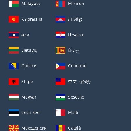
Malagasy
Монгол
Кыргызча
ភាសាខ្មែរ
ລາວ
Hrvatski
Lietuvių
සිංහල
Српски
Cebuano
Shqip
中文（台灣）
Magyar
Sesotho
eesti keel
Malti
Македонски
Català