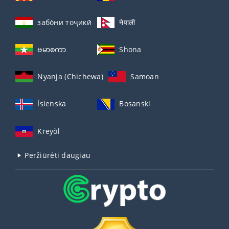
забо́ни тоҷикӣ́
नेपाली
ဗမာစကာ
Shona
Nyanja (Chichewa)
Samoan
Íslenska
Bosanski
Kreyòl
Peržiūrėti daugiau