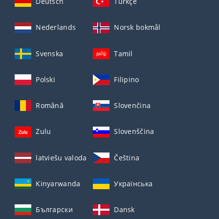
Deutsch
Türkçe
Nederlands
Norsk bokmål
Svenska
Tamil
Polski
Filipino
Română
Slovenčina
Zulu
Slovenščina
latviešu valoda
Čeština
Kinyarwanda
Українська
Български
Dansk