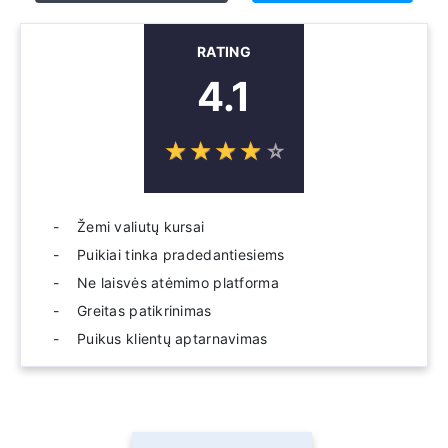
RATING
4.1
☆
★
☆
★
☆
★
☆
★
☆
★
Žemi valiutų kursai
Puikiai tinka pradedantiesiems
Ne laisvės atėmimo platforma
Greitas patikrinimas
Puikus klientų aptarnavimas