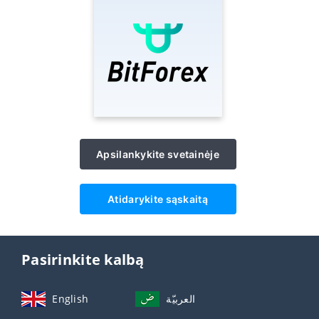
Apsilankykite svetainėje
Atidarykite sąskaitą
Pasirinkite kalbą
English
العربيّة