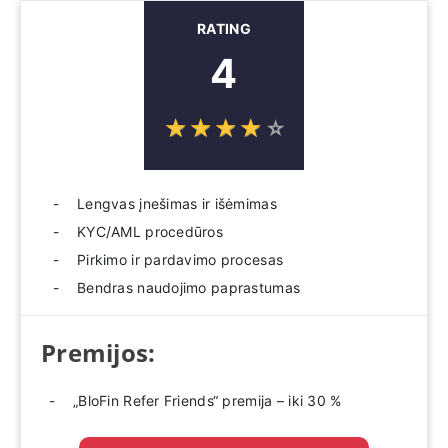
RATING
4
☆
★
☆
★
☆
★
☆
★
☆
★
Lengvas įnešimas ir išėmimas
KYC/AML procedūros
Pirkimo ir pardavimo procesas
Bendras naudojimo paprastumas
Premijos:
„BloFin Refer Friends“ premija – iki 30 %