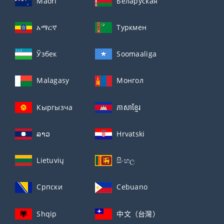
Maori
Беларуская
አማርኛ
Туркмен
Ўзбек
Soomaaliga
Malagasy
Монгол
Кыргызча
ភាសាខ្មែរ
ລາວ
Hrvatski
Lietuvių
සිංහල
Српски
Cebuano
Shqip
中文（台灣）