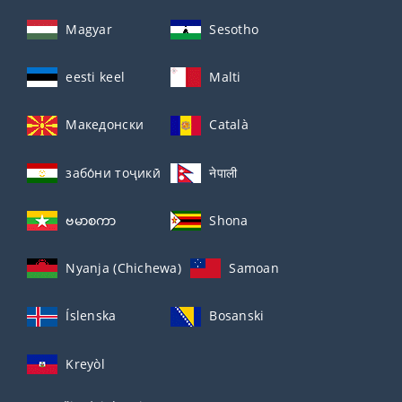
Magyar
Sesotho
eesti keel
Malti
Македонски
Català
забо́ни тоҷикӣ́
नेपाली
ဗမာစကာ
Shona
Nyanja (Chichewa)
Samoan
Íslenska
Bosanski
Kreyòl