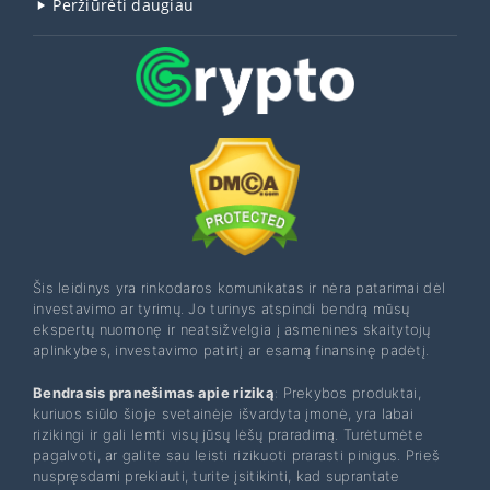
Peržiūrėti daugiau
Šis leidinys yra rinkodaros komunikatas ir nėra patarimai dėl
investavimo ar tyrimų. Jo turinys atspindi bendrą mūsų
ekspertų nuomonę ir neatsižvelgia į asmenines skaitytojų
aplinkybes, investavimo patirtį ar esamą finansinę padėtį.
Bendrasis pranešimas apie riziką
: Prekybos produktai,
kuriuos siūlo šioje svetainėje išvardyta įmonė, yra labai
rizikingi ir gali lemti visų jūsų lėšų praradimą. Turėtumėte
pagalvoti, ar galite sau leisti rizikuoti prarasti pinigus. Prieš
nuspręsdami prekiauti, turite įsitikinti, kad suprantate